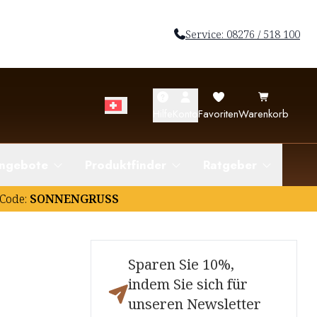
Service: 08276 / 518 100
Hilfe
Konto
Favoriten
Warenkorb
ngebote
Produktfinder
Ratgeber
Code:
SONNENGRUSS
Sparen Sie 10%,
indem Sie sich für
unseren Newsletter