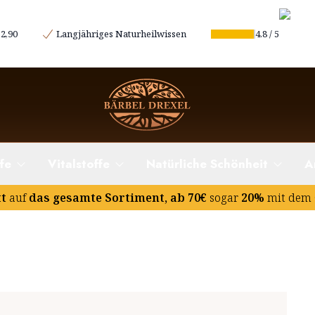
2,90
Langjähriges Naturheilwissen
4.8
/
5
fe
Vitalstoffe
Natürliche Schönheit
A
tt
auf
das gesamte Sortiment, ab 70€
sogar
20%
mit dem 