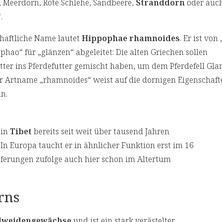
, Meerdorn, Rote Schlehe, Sandbeere,
Stranddorn
oder auch
.
haftliche Name lautet
Hippophae rhamnoides
. Er ist von
phao“ für „glänzen“ abgeleitet: Die alten Griechen sollen
ter ins Pferdefutter gemischt haben, um dem Pferdefell Gla
er Artname „rhamnoides“ weist auf die dornigen Eigenschaft
n.
 in
Tibet
bereits seit weit über tausend Jahren
. In Europa taucht er in ähnlicher Funktion erst im 16
eferungen zufolge auch hier schon im Altertum
rns
lweidengewächse
und ist ein stark verästelter,