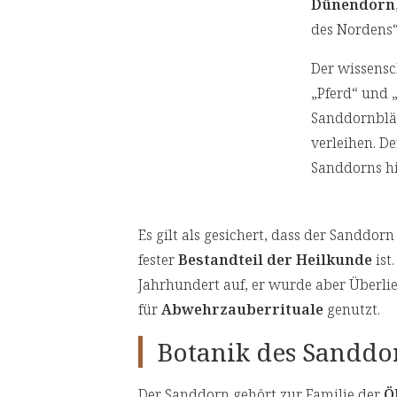
Dünendorn
des Nordens“
Der wissensc
„Pferd“ und „
Sanddornblät
verleihen. D
Sanddorns hi
Es gilt als gesichert, dass der Sanddorn
fester
Bestandteil der Heilkunde
ist
Jahrhundert auf, er wurde aber Überli
für
Abwehrzauberrituale
genutzt.
Botanik des Sanddo
Der Sanddorn gehört zur Familie der
Ö