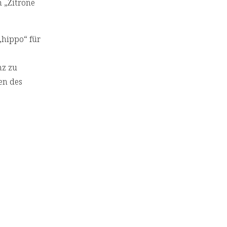
 „Zitrone
 „hippo“ für
nz zu
en des