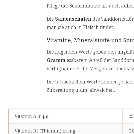
Pflege der Schleimhäute als auch äuße
Die
Samenschalen
des Sanddorns kön
man sie auch in Fleisch findet.
Vitamine, Mineralstoffe und Sp
Die folgenden Werte geben den ungef
Gramm
essbarem Anteil der Sanddornb
verfügbar oder die Mengen vernachläss
Die tatsächlichen Werte können je nach
Zubereitung u.a.m. abweichen.
Vitamin A in μg
25
Vitamin B1 (Thiamin) in mg
0,