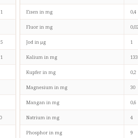
21
Eisen in mg
0,4
3
Fluor in mg
0,0
15
Jod in μg
1
11
Kalium in mg
133
Kupfer in mg
0,2
Magnesium in mg
30
Mangan in mg
0,6
0
Natrium in mg
4
Phosphor in mg
9