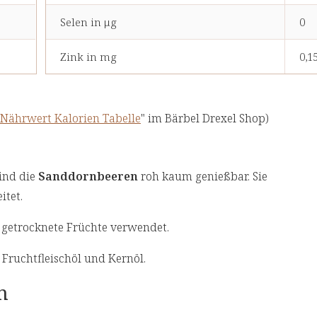
2
Selen in μg
0
Zink in mg
0,1
 Nährwert Kalorien Tabelle
" im Bärbel Drexel Shop)
ind die
Sanddornbeeren
roh kaum genießbar. Sie
itet.
 getrocknete Früchte verwendet.
 Fruchtfleischöl und Kernöl.
n