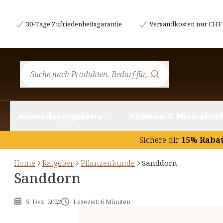
Etymologie und Geschichtliches
30-Tage Zufriedenheitsgarantie
Versandkosten nur CHF 
Botanik des Sanddorns
Inhaltsstoffe und potentielle Wirkung
Rezept mit Sanddorn
Hinweise
Anwendungsgebiete
Vitamine & Mineralstof
Sichere dir
15% Raba
Home
Ratgeber
Pflanzenkunde
Sanddorn
Sanddorn
5. Dez. 2022
Lesezeit: 6 Minuten