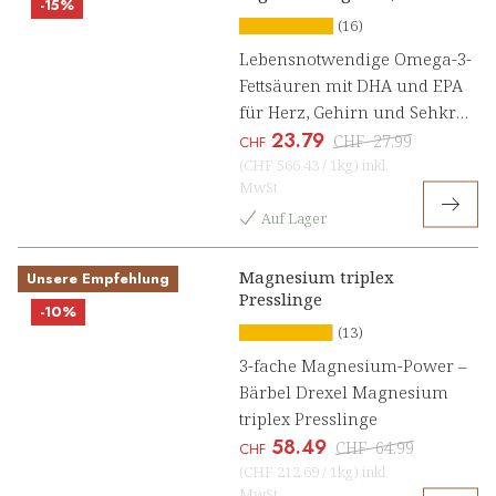
-15%
Kapseln
(16)
Lebensnotwendige Omega-3-
Fettsäuren mit DHA und EPA
für Herz, Gehirn und Sehkraft
23.79
[1, 2]
CHF
27.99
CHF
(
CHF 566.43
/
1kg
)
inkl.
MwSt
Auf Lager
Magnesium triplex
Unsere Empfehlung
Presslinge
-10%
(13)
3-fache Magnesium-Power –
Bärbel Drexel Magnesium
triplex Presslinge
58.49
CHF
64.99
CHF
(
CHF 212.69
/
1kg
)
inkl.
MwSt