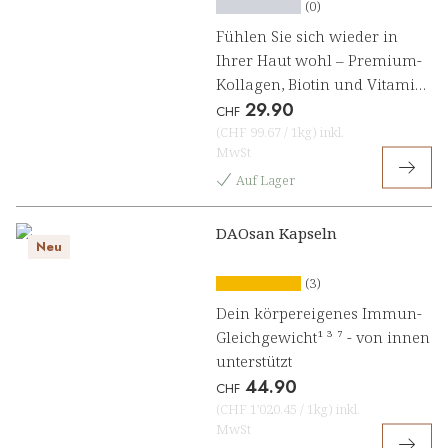
(0)
Fühlen Sie sich wieder in
Ihrer Haut wohl – Premium-
Kollagen, Biotin und Vitamin
29.90
C schenken Ihnen die
CHF
natürliche Schönheit, die von
(
CHF 99.67
/
1kg
)
inkl.
MwSt
innen strahlt
Auf Lager
DAOsan Kapseln
Neu
(3)
Dein körpereigenes Immun-
Gleichgewicht¹ ³ ⁷ - von innen
unterstützt
44.90
CHF
(
CHF 1'020.45
/
1kg
)
inkl.
MwSt