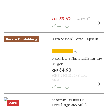
59.62
CHF
83.97
CHF
Auf Lager
Asta Vision¹ Forte Kapseln
Unsere Empfehlung
(4)
Natürliche Nährstoffe für die
Augen
34.90
CHF
(
CHF 2'908.33
/
1kg
)
inkl.
MwSt
Auf Lager
Vitamin D3 800 i.E.
-60%
Presslinge 365 Stück