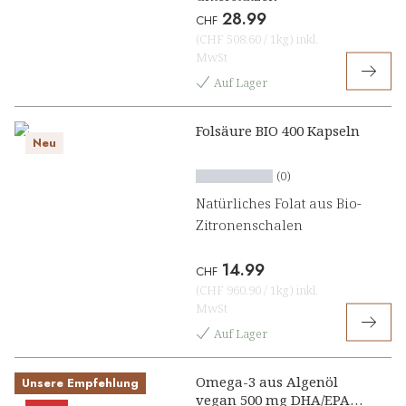
28.99
CHF
(
CHF 508.60
/
1kg
)
inkl.
MwSt
Auf Lager
Folsäure BIO 400 Kapseln
Neu
(0)
Natürliches Folat aus Bio-
Zitronenschalen
14.99
CHF
(
CHF 960.90
/
1kg
)
inkl.
MwSt
Auf Lager
Omega-3 aus Algenöl
Unsere Empfehlung
vegan 500 mg DHA/EPA