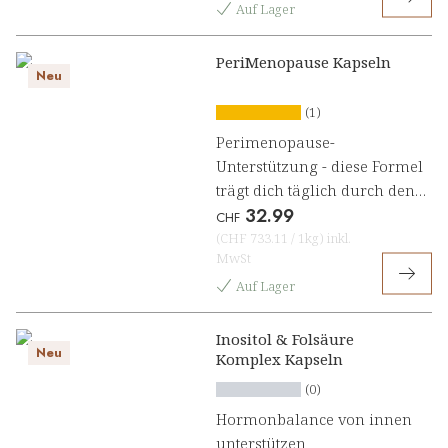
Auf Lager
PeriMenopause Kapseln
Neu
(1)
Perimenopause-
Unterstützung - diese Formel
trägt dich täglich durch den
32.99
Wandel
CHF
(
CHF 733.11
/
1kg
)
inkl.
MwSt
Auf Lager
Inositol & Folsäure
Neu
Komplex Kapseln
(0)
Hormonbalance von innen
unterstützen