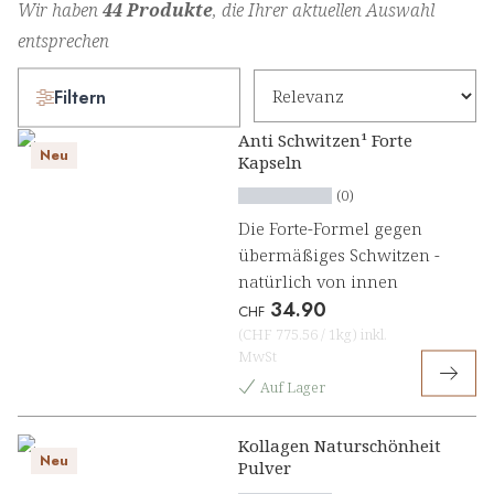
Wir haben
44 Produkte
, die Ihrer aktuellen Auswahl
entsprechen
Filtern
Anti Schwitzen¹ Forte
Neu
Kapseln
(0)
Die Forte-Formel gegen
übermäßiges Schwitzen -
natürlich von innen
34.90
CHF
(
CHF 775.56
/
1kg
)
inkl.
MwSt
Auf Lager
Kollagen Naturschönheit
Neu
Pulver