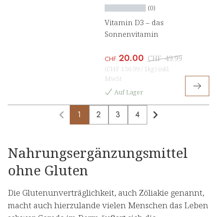
(0)
Vitamin D3 – das
Sonnenvitamin
20.00
CHF
49.99
CHF
(
CHF 136.99
/
1kg
)
inkl.
MwSt
Auf Lager
1
2
3
4
Nahrungsergänzungsmittel
ohne Gluten
Die Glutenunverträglichkeit, auch Zöliakie genannt,
macht auch hierzulande vielen Menschen das Leben