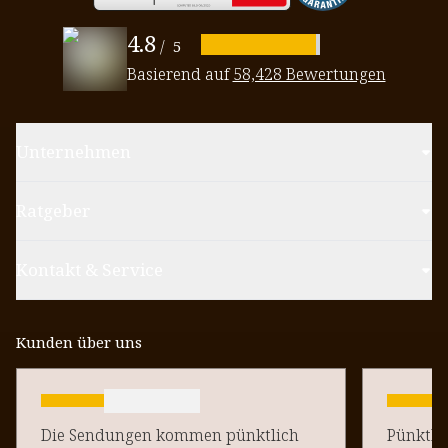
4.8
/
5
Basierend auf
58,428 Bewertungen
Unternehmen
Ratgeber
Kontakt & Service
Kunden über uns
Die Sendungen kommen pünktlich
Pünktlich un