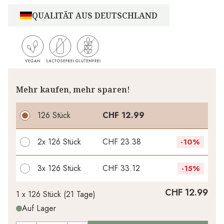
QUALITÄT AUS DEUTSCHLAND
Mehr kaufen, mehr sparen!
126 Stück
CHF 12.99
2x
126 Stück
CHF 23.38
-
10%
3x
126 Stück
CHF 33.12
-
15%
Ihr persönlicher Rabatt
CHF 12.99
1 x
126 Stück
(
21
Tage
)
Auf Lager
CHF 0.00
1
x
-
%