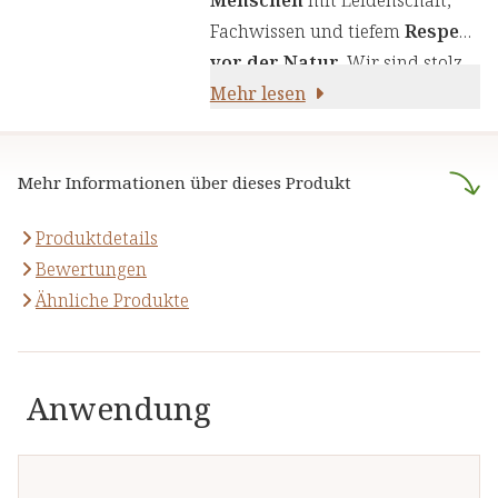
Produkte zu liefern. Wir nutzen
Fachwissen und tiefem
Respekt
die Kraft von Kräutern,
vor der Natur
. Wir sind stolz
Pflanzenstoffen und anderen
darauf,
Mehr lesen
naturreine Produkte
natürlichen Inhaltsstoffen - für
anzubieten, die sich auf die
Ihre Gesundheit und Ihr
naturheilkundliche Lehre
Wohlbefinden.
Mehr Informationen über dieses Produkt
stützen.
Produktdetails
Bewertungen
Ähnliche Produkte
Anwendung