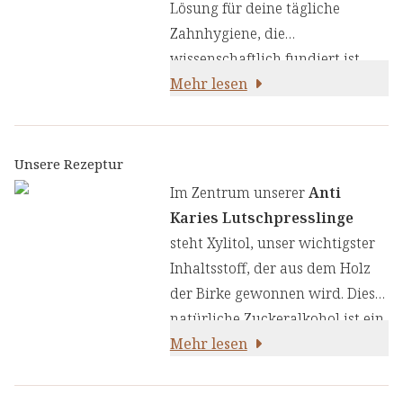
Lösung für deine tägliche
Zahnhygiene, die
wissenschaftlich fundiert ist
und auf traditionsreichen
Mehr lesen
Wirkstoffen basiert. Sie vereinen
hochwertige Inhaltsstoffe, die
synergetisch zusammenwirken,
Unsere Rezeptur
um deine Mundgesundheit auf
Im Zentrum unserer
Anti
natürliche Weise zu
Karies Lutschpresslinge
unterstützen.
steht Xylitol, unser wichtigster
Inhaltsstoff, der aus dem Holz
der Birke gewonnen wird. Dieser
natürliche Zuckeralkohol ist ein
wertvoller Bestandteil
Mehr lesen
unserer
täglichen Zahnpflege-
Formel.