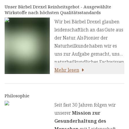
Unser Bärbel Drexel Reinheitsgebot - Ausgewählte
Wirkstoffe nach höchsten Qualitätsstandards
Wir bei Bärbel Drexel glauben
leidenschaftlich an das Gute aus
der Natur. Als Pionier der
Naturheilkunde haben wir es
uns zur Aufgabe gemacht, unser
naturheilkundliches Fachwissen
und unsere Erfahrung mit den
Mehr lesen
neuesten
ernährungswissenschaftlichen
Erkenntnissen zu kombinieren.
Philosophie
Wir legen großen Wert auf
Seit fast 30 Jahren folgen wir
einen genauen Auswahlprozess
unserer
Mission zur
unserer Inhaltsstoffe, um Ihnen
Gesunderhaltung des
sorgfältig zusammengestellte
Menschen
mit Leidenschaft,