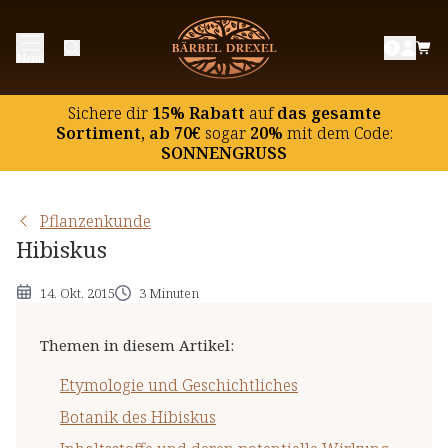
Etymologie und Geschichtliches
Menü
Botanik des Hibiskus
Inhaltsstoffe und deren potentielle Wirkung
Sichere dir
15% Rabatt
auf
das gesamte
Hinweise
Sortiment, ab 70€
sogar
20%
mit dem Code:
SONNENGRUSS
Pflanzenkunde
Hibiskus
14. Okt. 2015
3 Minuten
Themen in diesem Artikel
:
Etymologie und Geschichtliches
Botanik des Hibiskus