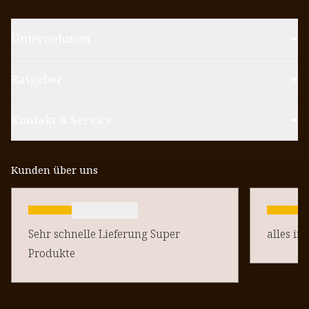
Unternehmen
Ratgeber
Kontakt & Service
Kunden über uns
Sehr schnelle Lieferung Super
alles in
Produkte