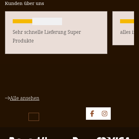
Kunden über uns
Sehr schnelle Lieferung Super
alles in
Produkte
Alle ansehen