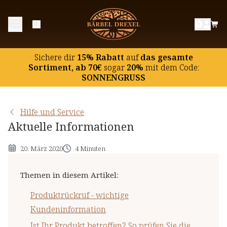
Produktrückruf - wichtige
Menü
Kundeninformation
Ist Ihr Produkt betroffen? So prüfen Sie die
Sichere dir
15% Rabatt
auf
das gesamte
Chargennummer
Sortiment, ab 70€
sogar
20%
mit dem Code:
SONNENGRUSS
Häufige Fragen und Antworten zum
Produktrückruf:
Hilfe und Service
Aktuelle Informationen
20. März 2020
4 Minuten
Themen in diesem Artikel
:
Produktrückruf - wichtige
Kundeninformation
Ist Ihr Produkt betroffen? So prüfen Sie die