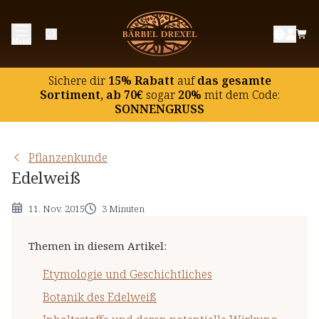
Etymologie und Geschichtliches
Menü
Botanik des Edelweiß
Inhaltsstoffe und deren potentielle Wirkung
Sichere dir
15% Rabatt
auf
das gesamte
Hinweise
Sortiment, ab 70€
sogar
20%
mit dem Code:
SONNENGRUSS
Pflanzenkunde
Edelweiß
11. Nov. 2015
3 Minuten
Themen in diesem Artikel
:
Etymologie und Geschichtliches
Botanik des Edelweiß