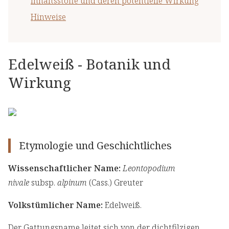
Inhaltsstoffe und deren potentielle Wirkung
Hinweise
Edelweiß - Botanik und
Wirkung
Etymologie und Geschichtliches
Wissenschaftlicher Name:
Leontopodium
nivale
subsp.
alpinum
(Cass.) Greuter
Volkstümlicher Name:
Edelweiß.
Der Gattungsname leitet sich von der dichtfilzigen,