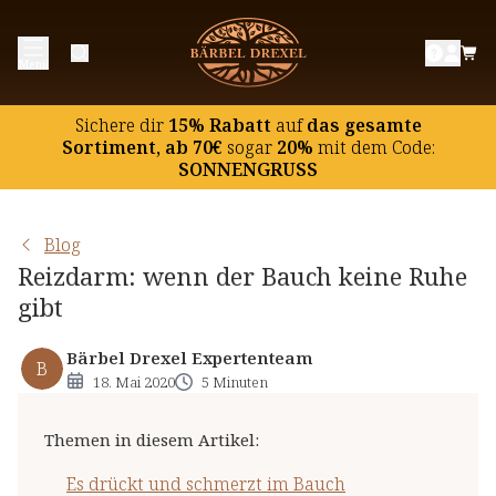
Es drückt und schmerzt im Bauch
Menü
Die Suche nach der Ursache
4 Tipps bei Reizdarm
Sichere dir
15% Rabatt
auf
das gesamte
Sortiment, ab 70€
sogar
20%
mit dem Code:
SONNENGRUSS
Blog
Reizdarm: wenn der Bauch keine Ruhe
gibt
Bärbel Drexel Expertenteam
B
18. Mai 2020
5 Minuten
Themen in diesem Artikel
:
Es drückt und schmerzt im Bauch