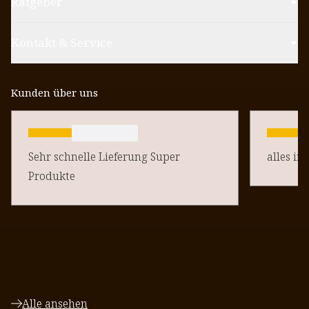
Ratgeber
Kontakt & Service
Kunden über uns
Sehr schnelle Lieferung Super
alles in
Produkte
Alle ansehen