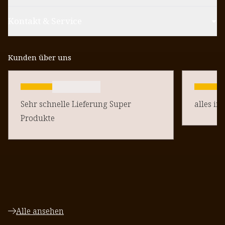
Kontakt & Service
Kunden über uns
Sehr schnelle Lieferung Super
alles in
Produkte
Alle ansehen