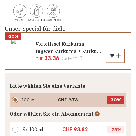
Unser Special für dich:
-20%
Vorteilsset Kurkuma +
Ingwer Kurkuma + Kurkuma
33.36
Sanddorn Konzentrat
CHF
41.70
CHF
Bitte wählen Sie eine Variante
100 ml
CHF 9.73
-
30%
Oder wählen Sie ein Abonnement:
9x 100 ml
CHF 93.82
-
25%