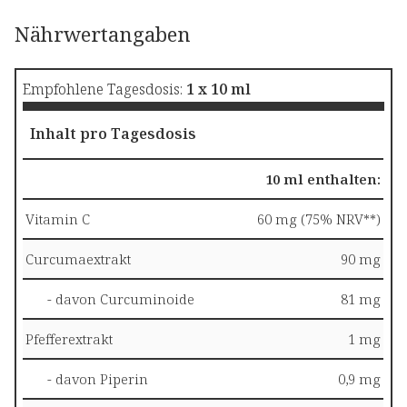
Nährwertangaben
Empfohlene Tagesdosis:
1 x 10 ml
Inhalt pro Tagesdosis
10 ml enthalten:
Vitamin C
60 mg (75% NRV**)
Curcumaextrakt
90 mg
- davon Curcuminoide
81 mg
Pfefferextrakt
1 mg
- davon Piperin
0,9 mg