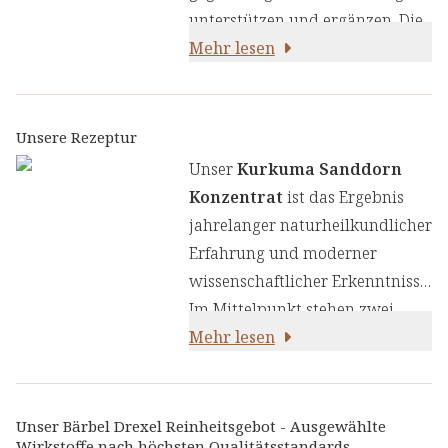
unterstützen und ergänzen. Die
sorgfältig ausgewählten
Mehr lesen
Bestandteile wie Sanddorn und
Acerola enthalten Vitamin C,
das zu einer normalen Funktion
Unsere Rezeptur
des Immunsystems [1] und zum
Unser
Kurkuma Sanddorn
Schutz der Zellen vor
Konzentrat
ist das Ergebnis
oxidativem Stress beiträgt [2].
jahrelanger naturheilkundlicher
Erfahrung und moderner
wissenschaftlicher Erkenntnisse.
Im Mittelpunkt stehen zwei
wertvolle Pflanzenextrakte –
Mehr lesen
Kurkuma und Sanddorn – die
gemeinsam eine sorgfältig
abgestimmte Rezeptur bilden.
Unser Bärbel Drexel Reinheitsgebot - Ausgewählte
Wirkstoffe nach höchsten Qualitätsstandards