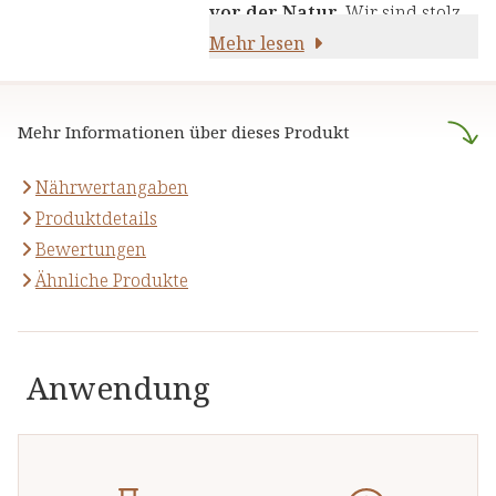
die Kraft von Kräutern,
vor der Natur
. Wir sind stolz
Pflanzenstoffen und anderen
darauf,
Mehr lesen
naturreine Produkte
natürlichen Inhaltsstoffen - für
anzubieten, die sich auf die
Ihre Gesundheit und Ihr
naturheilkundliche Lehre
Wohlbefinden.
Mehr Informationen über dieses Produkt
stützen.
Nährwertangaben
Produktdetails
Bewertungen
Ähnliche Produkte
Anwendung