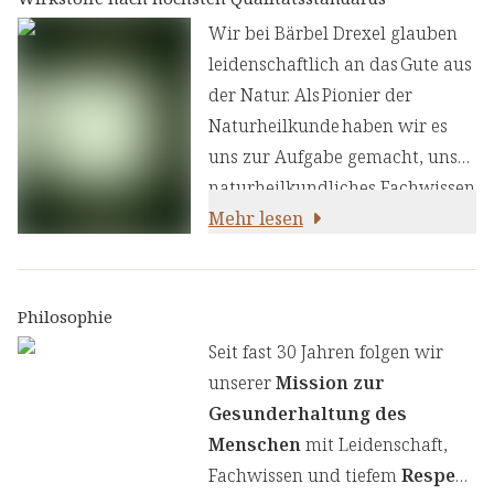
Wir bei Bärbel Drexel glauben
leidenschaftlich an das Gute aus
der Natur. Als Pionier der
Naturheilkunde haben wir es
uns zur Aufgabe gemacht, unser
naturheilkundliches Fachwissen
und unsere Erfahrung mit den
Mehr lesen
neuesten
ernährungswissenschaftlichen
Erkenntnissen zu kombinieren.
Philosophie
Wir legen großen Wert auf
Seit fast 30 Jahren folgen wir
einen genauen Auswahlprozess
unserer
Mission zur
unserer Inhaltsstoffe, um Ihnen
Gesunderhaltung des
sorgfältig zusammengestellte
Menschen
mit Leidenschaft,
Produkte zu liefern. Wir nutzen
Fachwissen und tiefem
Respekt