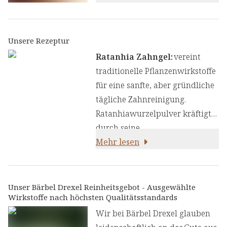
Unsere Rezeptur
Ratanhia Zahngel:
vereint
traditionelle Pflanzenwirkstoffe
für eine sanfte, aber gründliche
tägliche Zahnreinigung.
Ratanhiawurzelpulver kräftigt
durch seine
zusammenziehenden
Mehr lesen
(adstringierenden)
Eigenschaften das Zahnfleisch
und die Mundschleimhaut.
Unser Bärbel Drexel Reinheitsgebot - Ausgewählte
Wirkstoffe nach höchsten Qualitätsstandards
Perillasamenextrakt mit seinen
antioxidativen und
Wir bei Bärbel Drexel glauben
beruhigenden Eigenschaften