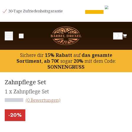
30-Tage Zufriedenheitsgarantie
Menü
Sichere dir
15% Rabatt
auf
das gesamte
Sortiment, ab 70€
sogar
20%
mit dem Code:
SONNENGRUSS
Zahnpflege Set
1 x Zahnpflege Set
(0 Bewertungen)
-
20%