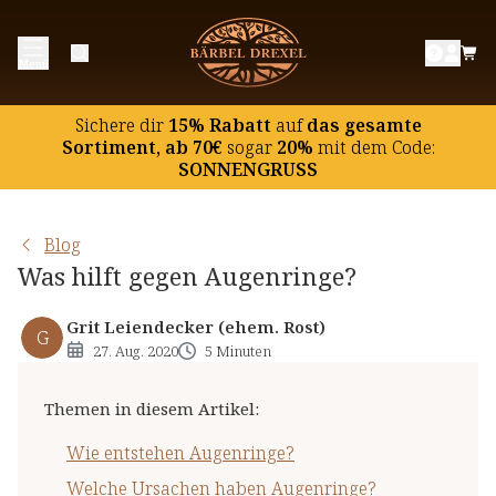
Wie entstehen Augenringe?
Menü
Welche Ursachen haben Augenringe?
Was hilft gegen Augenringe?
Sichere dir
15% Rabatt
auf
das gesamte
Augenringe reduzieren mit Traubenkern- und
Sortiment, ab 70€
sogar
20%
mit dem Code:
SONNENGRUSS
Heidelbeerextrakt?
Augenringe medizinisch behandeln
Blog
Was hilft gegen Augenringe?
Grit Leiendecker (ehem. Rost)
G
27. Aug. 2020
5 Minuten
Themen in diesem Artikel
:
Wie entstehen Augenringe?
Welche Ursachen haben Augenringe?