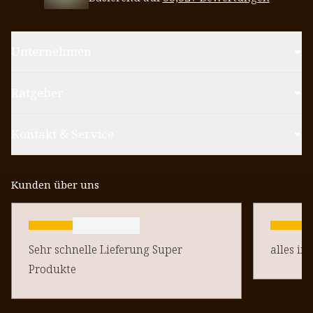
Unternehmen
Ratgeber
Kontakt & Service
Kunden über uns
Sehr schnelle Lieferung Super
alles in
Produkte