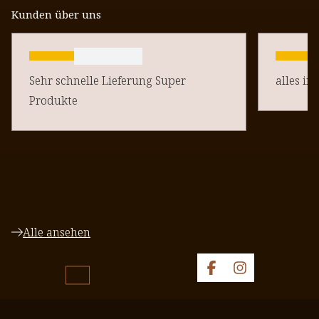
Kunden über uns
Sehr schnelle Lieferung Super
alles in
Produkte
Alle ansehen