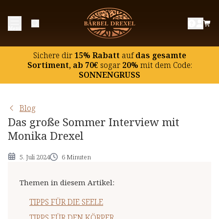
TIPPS FÜR DIE SEELE
Menü
TIPPS FÜR DEN KÖRPER
Sichere dir
15% Rabatt
auf
das gesamte
Sortiment, ab 70€
sogar
20%
mit dem Code:
SONNENGRUSS
Blog
Das große Sommer Interview mit
Monika Drexel
5. Juli 2024
6 Minuten
Themen in diesem Artikel
:
TIPPS FÜR DIE SEELE
TIPPS FÜR DEN KÖRPER