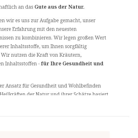
haftlich an das
Gute aus der Natur.
n wir es uns zur Aufgabe gemacht, unser
nsere Erfahrung mit den neuesten
nissen zu kombinieren. Wir legen großen Wert
er Inhaltsstoffe, um Ihnen sorgfältig
 Wir nutzen die Kraft von Kräutern,
n Inhaltsstoffen -
für Ihre Gesundheit und
cher Ansatz für Gesundheit und Wohlbefinden
Heilkräften der Natur und ihrer Schätze basiert.
ng des ganzen Menschen, indem sie die
geht, anstatt nur ihre Symptome zu
 Produkte von unabhängigen, deutschen und