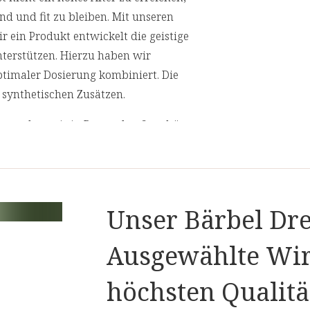
Pflanzenarten der Welt. Ursprüngli
nd und fit zu bleiben. Mit unseren
dort als Symbol für Langlebigkeit u
r ein Produkt entwickelt die geistige
kultiviert. Trans-Resveratrol ist ei
terstützen. Hierzu haben wir
Polyphenole. Es ist die biologisch 
ptimaler Dosierung kombiniert. Die
japanischen Schnurbaum.
n synthetischen Zusätzen.
erpacken wir in Braunglas. So schützen
und betonen zugleich unsere
gen Leistung bei.
Unser Bärbel Dre
 B12, Vitamin B6 und Vitamin C tragen
Ausgewählte Wir
nfunktion bei. Die positive Wirkung
höchsten Qualitä
50 mg DHA ein.