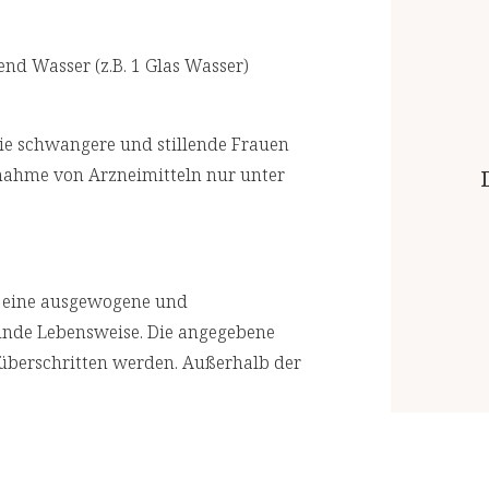
akkreditierten Laboren prüfen. Für eine
end Wasser (z.B. 1 Glas Wasser)
ng.
tion bei
wie schwangere und stillende Frauen
nnahme von Arzneimitteln nur unter
Nährwertangaben
Empfohlene Tagesdosis:
1 x 1 Kapsel
r eine ausgewogene und
; Omega-3-
unde Lebensweise. Die angegebene
izochytrium
Inhalt pro Tagesdosis
überschritten werden. Außerhalb der
t Mischung
Omega-3-Fettsäure-Lysin-Salz
ceus