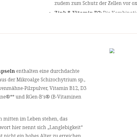
zudem zum Schutz der Zellen vor ox
Zink & Vitamin D3:
Die Kombinatio
16
kognitive Funktion
, das Immunsy
13,14,15
Zellgesundheit
. Das enthalte
von Kiefern.
Guaranasamen Extrakt & Astra
Extrakt
wird aus den Samen der Guarana-Pf
apseln
enthalten eine durchdachte
Amazonasgebiet beheimatet ist. Trad
aus der Mikroalge Schizochytrium sp.,
Jahrhunderten. Guarana enthält von 
öwenmähne-Pilzpulver, Vitamin B12, D3
Jahrhunderten in der Traditionellen
ine®** und RGen-B‘s® (B-Vitaminen
zählt dort zu den sogenannten „Qi-s
enthält eine Vielzahl sekundärer Pf
Polysaccharide und Saponine (Astra
h mitten im Leben stehen, das
zugeordnet.
wort hier nennt sich „Langlebigkeit“
Ginkgo biloba & trans-Resveratr
st nicht ein hohes Alter zu erreichen,