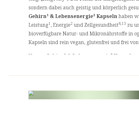
sondern dabei auch geistig und körperlich gesu
Gehirn¹ & Lebensenergie² Kapseln
haben wi
1
2
8,13
Leistung
, Energie
und Zellgesundheit
zu un
bioverfügbare Natur- und Mikronährstoffe in o
Kapseln sind rein vegan, glutenfrei und frei vo
Unsere
Gehirn¹ & Lebensenergie² Kapseln
v
wir die Inhaltsstoffe vor Licht und Oxidation 
Verantwortung für die Umwelt.
¹ Pantothensäure trägt zu einer normalen geisti
² Pantothensäure, Riboflavin, Thiamin, Vitamin
zu einem normalen Energiestoffwechsel bei.
³ DHA trägt zur Erhaltung einer normalen Gehir
stellt sich bei einer täglichen Aufnahme von 2