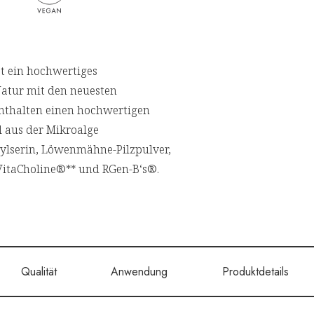
st ein hochwertiges
Natur mit den neuesten
enthalten einen hochwertigen
l aus der Mikroalge
dylserin, Löwenmähne-Pilzpulver,
VitaCholine®** und RGen-B‘s®.
Qualität
Anwendung
Produktdetails