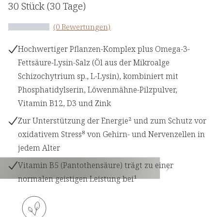
30 Stück
(30 Tage)
(0 Bewertungen)
Hochwertiger Pflanzen-Komplex plus Omega-3-
Fettsäure-Lysin-Salz (Öl aus der Mikroalge
Schizochytrium sp., L-Lysin), kombiniert mit
Phosphatidylserin, Löwenmähne-Pilzpulver,
Vitamin B12, D3 und Zink
Zur Unterstützung der Energie² und zum Schutz vor
oxidativem Stress⁸ von Gehirn- und Nervenzellen in
jedem Alter
Vitamin B5 (Pantothensäure) trägt zu einer
normalen geistigen Leistung bei¹