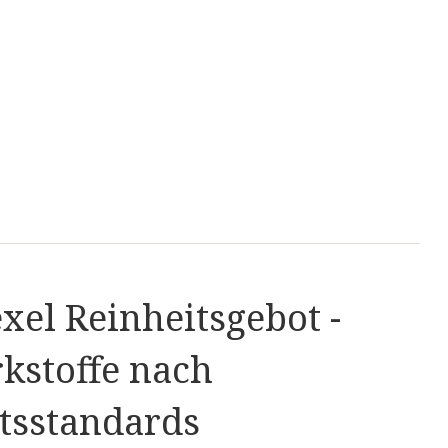
ch stammt der Ginkgo-Baum aus China und gilt
nd Lebenskraft. Heute wird er weltweit
ne natürliche Verbindung aus der Gruppe der
aktive Form von Resveratrol und stammt aus dem
xel Reinheitsgebot -
kstoffe nach
tsstandards