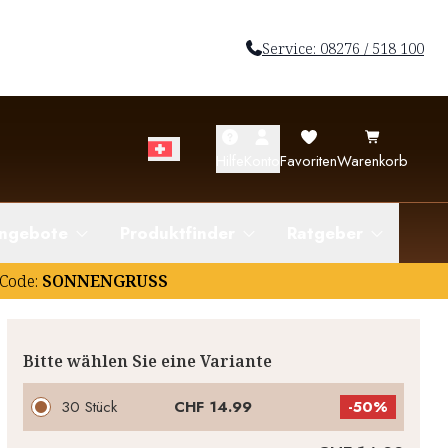
Service: 08276 / 518 100
Hilfe
Konto
Favoriten
Warenkorb
ngebote
Produktfinder
Ratgeber
Code:
SONNENGRUSS
Bitte wählen Sie eine Variante
30 Stück
CHF 14.99
-
50%