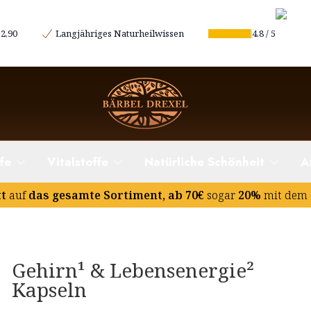
2,90
Langjähriges Naturheilwissen
4.8
/
5
fe
Vitalstoffe
Natürliche Schönheit
A
tt
auf
das gesamte Sortiment, ab 70€
sogar
20%
mit dem 
Gehirn¹ & Lebensenergie²
Kapseln