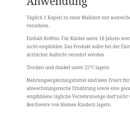
Anwendung
14
Zink hat eine Funktion bei der Zellteilung.
Täglich 1 Kapsel zu einer Mahlzeit mit ausreich
15
Vitamin D hat eine Funktion bei der Zellteilu
verzehren.
16
Zink trägt zu einer normalen kognitiven Funk
Enthält Koffein. Für Kinder unter 18 Jahren so
nicht empfohlen. Das Produkt sollte bei der Ei
**VitaCholine® ist eine Marke von Balchem
ärztlicher Aufsicht verzehrt werden.
Zutaten
Trocken und dunkel unter 25°C lagern.
Cholinbitartrat, Füllstoff: Gummi Arabicum***;
Nahrungsergänzungsmittel sind kein Ersatz fü
Überzugsmittel: Hydroxypropylmethylcellulose
abwechslungsreiche Ernährung sowie eine ges
Fettsäure-Lysin-Salz (Öl aus der Mikroalge Sch
empfohlene tägliche Verzehrsmenge darf nicht 
sp., L-Lysin), Vitamin B-reiche Pflanzen-Extrak
Reichweite von kleinen Kindern lagern.
aus Guavenblättern, Basilikumblättern und
Zitronenschalen; Phosphatidylserin aus
Soja
,
Löwenmähne-Pilzpulver, Astragalus membrana