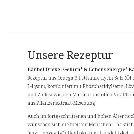
Unsere Rezeptur
Bärbel Drexel Gehirn¹ & Lebensenergie² K
Rezeptur aus Omega-3-Fettsäure-Lysin-Salz (Öl 
L-Lysin), kombiniert mit Phosphatidylserin, L
und Zink sowie den Markenrohstoffen VitaChol
aus Pflanzenextrakt-Mischung).
Auch im fortgeschrittenen und hohen Alter noc
wünschen sich die meisten Menschen. Das Stich
(eng. „longevity“). Der Fokus der Langlebigkeit i