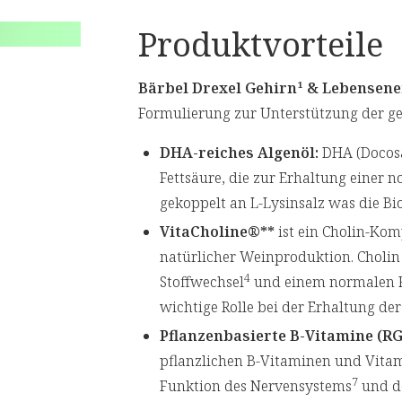
Produktvorteile
Bärbel Drexel Gehirn¹ & Lebensene
Formulierung zur Unterstützung der gei
DHA-reiches Algenöl:
DHA (Docosa
Fettsäure, die zur Erhaltung einer 
gekoppelt an L-Lysinsalz was die Bi
VitaCholine®**
ist ein Cholin-Kom
natürlicher Weinproduktion. Choli
4
Stoffwechsel
und einem normalen F
wichtige Rolle bei der Erhaltung d
Pflanzenbasierte B-Vitamine (RG
pflanzlichen B-Vitaminen und Vitami
7
Funktion des Nervensystems
und de