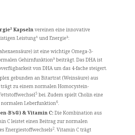
rgie² Kapseln
vereinen eine innovative
stigen Leistung¹ und Energie²:
hexaensäure) ist eine wichtige Omega-3-
normalen Gehirnfunktion³ beiträgt. Das DHA ist
overfügbarkeit von DHA um das 4-fache steigert.
plex gebunden an Bitartrat (Weinsäure) aus
n trägt zu einem normalen Homocystein-
5
ettstoffwechsel
bei. Zudem spielt Cholin eine
6
er normalen Leberfunktion
.
en-B’s®) & Vitamin C:
Die Kombination aus
n C leistet einen Beitrag zur normalen
2
s Energiestoffwechsels
. Vitamin C trägt