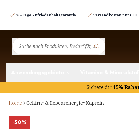
30-Tage Zufriedenheitsgarantie
Versandkosten nur CHF 
Anwendungsgebiete
Vitamine & Mineralstof
Sichere dir
15% Raba
Home
Gehirn¹ & Lebensenergie² Kapseln
-
50%