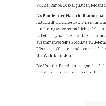
Stoffwechsel bei.
Wir bei Bärbel Drexel glauben leidensc
el bei.
Als
Pionier der Naturheilkunde
habe
naturheilkundliches Fachwissen und u
erfunktion bei.
ernährungswissenschaftlichen Erkennt
auf einen genauen Auswahlprozess unser
 B6 tragen zu einer normalen Funktion
zusammengestellte Produkte zu liefern.
Pflanzenstoffen und anderen natürliche
tivem Stress zu schützen.
Ihr Wohlbefinden
.
mmunsystems bei.
Die Naturheilkunde ist ein ganzheitli
des Menschen, der auf den natürlichen 
 des Immunsystems bei.
Sie konzentriert sich auf die Behandlu
ei.
Ursachen von Gesundheitsproblemen an
behandeln.
hen bei.
Wir lassen in regelmäßigen Abständen
 Stress zu schützen.