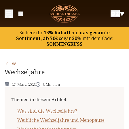
Was sind die Wechseljahre?
Menü
Weibliche Wechseljahre und Menopause
Wechseljahresbeschwerden
Sichere dir
15% Rabatt
auf
das gesamte
Sortiment, ab 70€
sogar
20%
mit dem Code:
SONNENGRUSS
W
Wechseljahre
27. März 2023
3 Minuten
Themen in diesem Artikel
:
Was sind die Wechseljahre?
Weibliche Wechseljahre und Menopause