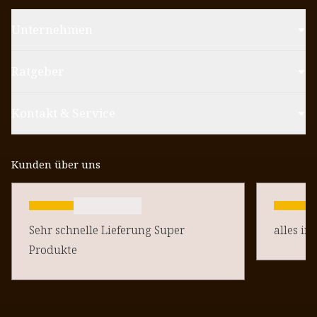
Unternehmen
Ratgeber
Kontakt & Service
Kunden über uns
Sehr schnelle Lieferung Super
alles in
Produkte