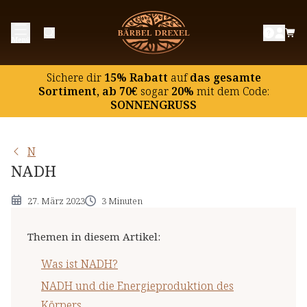
Was ist NADH?
Menü
NADH und die Energieproduktion des Körpers
Antioxidans NADH
Sichere dir
15% Rabatt
auf
das gesamte
Die Versorgung mit NADH
Sortiment, ab 70€
sogar
20%
mit dem Code:
SONNENGRUSS
N
NADH
27. März 2023
3 Minuten
Themen in diesem Artikel
:
Was ist NADH?
NADH und die Energieproduktion des
Körpers