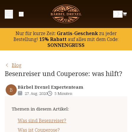
Was sind Besenreiser?
Menü
Was ist Couperose?
Die Ursachen von Couperose
Nur für kurze Zeit:
Gratis-Geschenk
zu jeder
Was Sie bei Couperose meiden sollten
Bestellung!
15% Rabatt
auf
alles mit dem Code:
SONNENGRUSS
Behandlungsmöglichkeiten
Natürliche Pflege bei Couperose und Besenreisern
Blog
Besenreiser und Couperose: was hilft?
Bärbel Drexel Expertenteam
B
27. Aug. 2020
5 Minuten
Themen in diesem Artikel
:
Was sind Besenreiser?
Was ist Couperose?