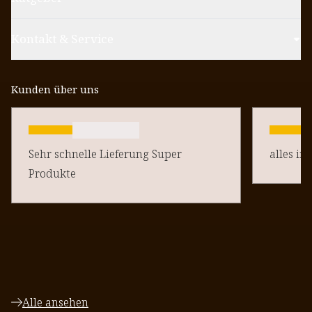
Kontakt & Service
Kunden über uns
Sehr schnelle Lieferung Super
alles in
Produkte
Alle ansehen