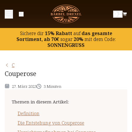
Definition
Menü
Die Entstehung von Couperose
Vorsichtsmaßnahmen bei Couperos
Sichere dir
15% Rabatt
auf
das gesamte
Behandlungsmöglichkeiten
Sortiment, ab 70€
sogar
20%
mit dem Code:
SONNENGRUSS
C
Couperose
27. März 2023
3 Minuten
Themen in diesem Artikel
:
Definition
Die Entstehung von Couperose