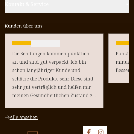
Kontakt & Service
Kunden über uns
Die Sendungen kommen pünktlich
Pünktlich un
an und sind gut verpackt. Ich bin
minus Pu
schon langjähriger Kunde und
schätze die Produkte sehr. Diese sind
sehr gut verträglich und helfen mir
meinen Gesundheitlichen Zustand zu
halten. Danke an euere Team
Alle ansehen