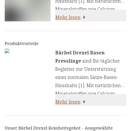
Haushalts [1]. Mit natürlichen
Mineralstoffen wie Calcium,
Magnesium und Zink sowie den
Mehr lesen
wertvollen Spurenelementen
wie Kupfer und Chrom:
Produktvorteile
Bärbel Drexel Basen
Presslinge
sind Ihr täglicher
Begleiter zur Unterstützung
eines normalen Säure-Basen-
Haushalts [1]. Mit natürlichen
Mineralstoffen wie Calcium,
Magnesium und Zink sowie den
Mehr lesen
wertvollen Spurenelementen
wie Kupfer und Chrom:
Unser Bärbel Drexel Reinheitsgebot - Ausgewählte