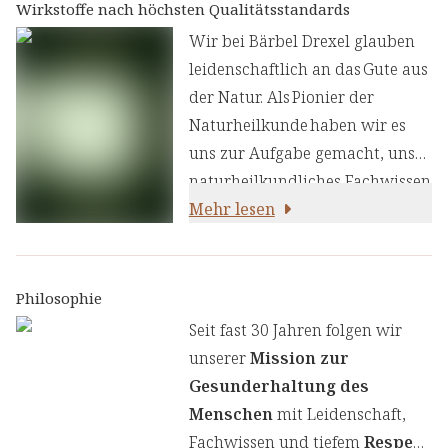
Wirkstoffe nach höchsten Qualitätsstandards
Wir bei Bärbel Drexel glauben
leidenschaftlich an das Gute aus
der Natur. Als Pionier der
Naturheilkunde haben wir es
uns zur Aufgabe gemacht, unser
naturheilkundliches Fachwissen
und unsere Erfahrung mit den
Mehr lesen
neuesten
ernährungswissenschaftlichen
Erkenntnissen zu kombinieren.
Philosophie
Wir legen großen Wert auf
Seit fast 30 Jahren folgen wir
einen genauen Auswahlprozess
unserer
Mission zur
unserer Inhaltsstoffe, um Ihnen
Gesunderhaltung des
sorgfältig zusammengestellte
Menschen
mit Leidenschaft,
Produkte zu liefern. Wir nutzen
Fachwissen und tiefem
Respekt