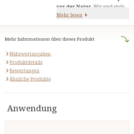
die Kraft von Kräutern,
vor der Natur
. Wir sind stolz
Pflanzenstoffen und anderen
darauf,
Mehr lesen
naturreine Produkte
natürlichen Inhaltsstoffen - für
anzubieten, die sich auf die
Ihre Gesundheit und Ihr
naturheilkundliche Lehre
Wohlbefinden.
Mehr Informationen über dieses Produkt
stützen.
Nährwertangaben
Produktdetails
Bewertungen
Ähnliche Produkte
Anwendung