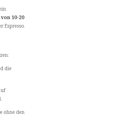
ein
 von 10-20
er Espresso.
tzen:
d die
auf
l.
ie ohne den