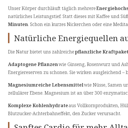
Unser Körper durchläuft täglich mehrere
Energiehochs
natürliches Leistungstief. Statt dieses mit Kaffee und S
Minuten
. Schon ein kurzes Nickerchen oder eine Meditat
Natürliche Energiequellen a
Die Natur bietet uns zahlreiche
pflanzliche Kraftpake
Adaptogene Pflanzen
wie Ginseng, Rosenwurz und Ash
Energiereserven zu schonen. Sie wirken ausgleichend – 
Magnesiumreiche Lebensmittel
wie Nüsse, Samen un
zellulärer Ebene. Magnesium ist an über 300 enzymatisch
Komplexe Kohlenhydrate
aus Vollkornprodukten, Hül
Blutzucker-Achterbahneffekt, den Zucker verursacht.
Sanftes Cardio für mehr Allt