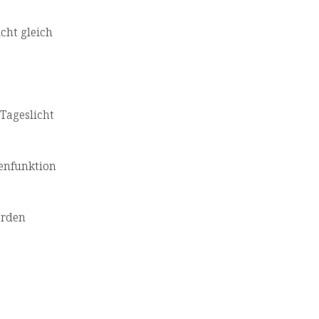
icht gleich
 Tageslicht
enfunktion
erden