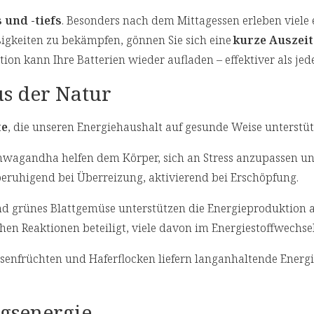
 und -tiefs
. Besonders nach dem Mittagessen erleben viele 
üßigkeiten zu bekämpfen, gönnen Sie sich eine
kurze Auszeit
ion kann Ihre Batterien wieder aufladen – effektiver als jed
us der Natur
te
, die unseren Energiehaushalt auf gesunde Weise unterstü
wagandha helfen dem Körper, sich an Stress anzupassen un
beruhigend bei Überreizung, aktivierend bei Erschöpfung.
d grünes Blattgemüse unterstützen die Energieproduktion 
en Reaktionen beteiligt, viele davon im Energiestoffwechse
senfrüchten und Haferflocken liefern langanhaltende Energ
agsenergie