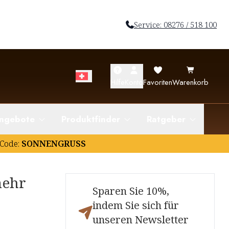
Service: 08276 / 518 100
Hilfe
Konto
Favoriten
Warenkorb
ngebote
Produktfinder
Ratgeber
Code:
SONNENGRUSS
mehr
Sparen Sie 10%,
indem Sie sich für
unseren Newsletter