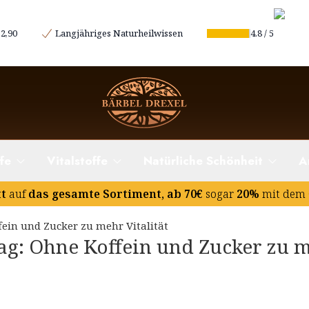
2,90
Langjähriges Naturheilwissen
4.8
/
5
fe
Vitalstoffe
Natürliche Schönheit
A
tt
auf
das gesamte Sortiment, ab 70€
sogar
20%
mit dem 
fein und Zucker zu mehr Vitalität
Tag: Ohne Koffein und Zucker zu 