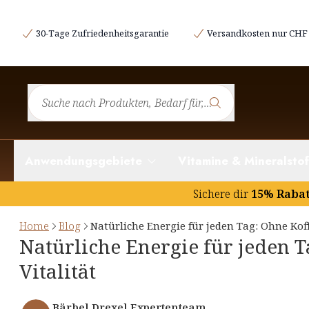
Der natürliche Energiekick am Morgen
30-Tage Zufriedenheitsgarantie
Versandkosten nur CHF 
Die vergessene Kunst der Siesta
Natürliche Energiequellen aus der Natur
Sanftes Cardio für mehr Alltagsenergie
Anwendungsgebiete
Vitamine & Mineralstof
Sichere dir
15% Raba
Home
Blog
Natürliche Energie für jeden Tag: Ohne Kof
Natürliche Energie für jeden 
Vitalität
Bärbel Drexel Expertenteam