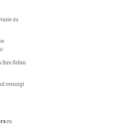
etasse zu
he
n!
 Ihre Zellen
nd versorgt
ers
zu