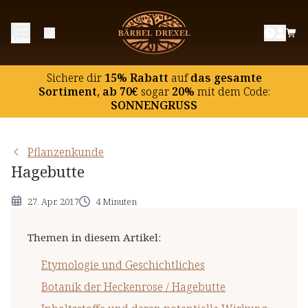
Etymologie und Geschichtliches
Menü
Botanik der Heckenrose / Hagebutte
Inhaltsstoffe und deren potentielle Wirkung
Sichere dir
15% Rabatt
auf
das gesamte
Hinweise
Sortiment, ab 70€
sogar
20%
mit dem Code:
SONNENGRUSS
Pflanzenkunde
Hagebutte
27. Apr. 2017
4 Minuten
Themen in diesem Artikel
:
Etymologie und Geschichtliches
Botanik der Heckenrose / Hagebutte