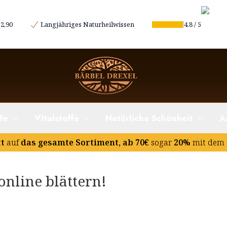
2,90
Langjähriges Naturheilwissen
4.8
/
5
fe
Vitalstoffe
Natürliche Schönheit
A
tt
auf
das gesamte Sortiment, ab 70€
sogar
20%
mit dem 
online blättern!