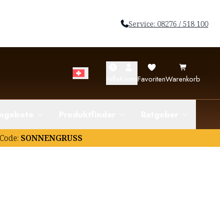
Service: 08276 / 518 100
Hilfe
Konto
Favoriten
Warenkorb
ngebote
Produktfinder
Ratgeber
Code:
SONNENGRUSS