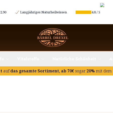
2,90
Langjähriges Naturheilwissen
4.8
/
5
fe
Vitalstoffe
Natürliche Schönheit
A
tt
auf
das gesamte Sortiment, ab 70€
sogar
20%
mit dem 