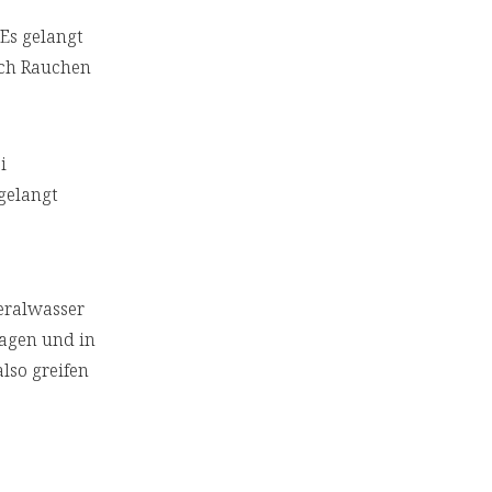
Es gelangt
sich Rauchen
i
 gelangt
neralwasser
Magen und in
lso greifen