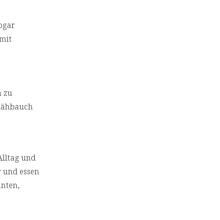
ogar
 mit
n zu
Blähbauch
Alltag und
r und essen
nnten,