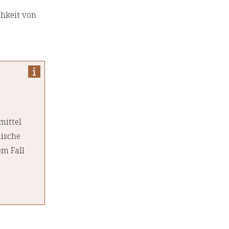
hkeit von
mittel
nische
em Fall