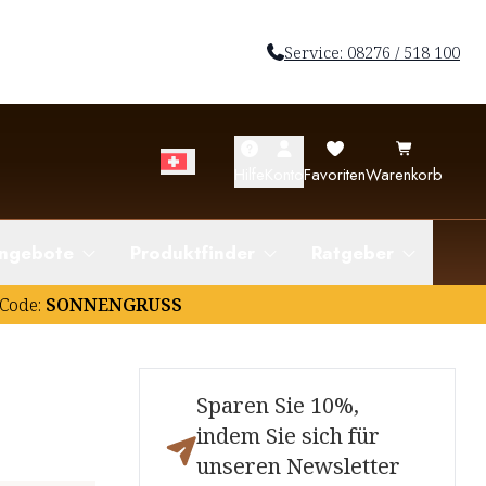
Service: 08276 / 518 100
Hilfe
Konto
Favoriten
Warenkorb
ngebote
Produktfinder
Ratgeber
Code:
SONNENGRUSS
Sparen Sie 10%,
indem Sie sich für
unseren Newsletter