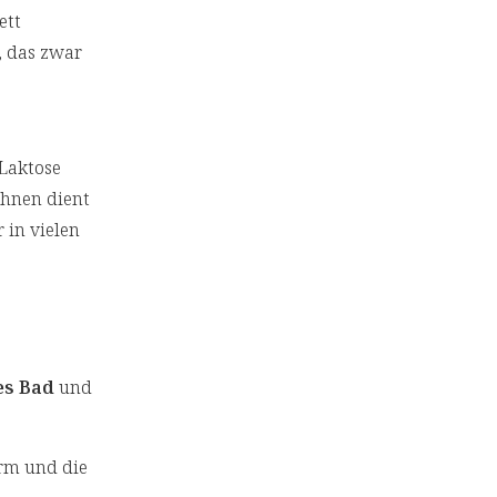
ett
, das zwar
Laktose
ihnen dient
 in vielen
es Bad
und
rm und die