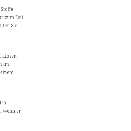
Stoffe
ur zum Teil
lten Sie
, Linsen
n im
u einem
 Co.
n, wenn er