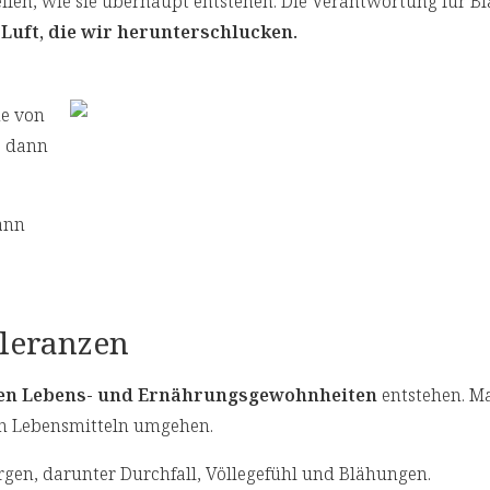
fen, wie sie überhaupt entstehen. Die Verantwortung für Bl
h
Luft, die wir herunterschlucken.
he von
e dann
ann
oleranzen
ren Lebens- und Ernährungsgewohnheiten
entstehen. 
en Lebensmitteln umgehen.
rgen, darunter Durchfall, Völlegefühl und Blähungen.