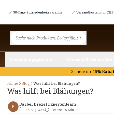
Wie entstehen Blähungen?
30-Tage Zufriedenheitsgarantie
Versandkosten nur CHF 
Unverträglichkeiten und Intoleranzen
Was hilft bei Blähungen? Tipps und Hinweise
Natürliche Unterstützung bei Blähungen
Anwendungsgebiete
Vitamine & Mineralstof
Sichere dir
15% Raba
Home
Blog
Was hilft bei Blähungen?
Was hilft bei Blähungen?
Bärbel Drexel Expertenteam
B
27. Aug. 2020
Lesezeit: 5 Minuten