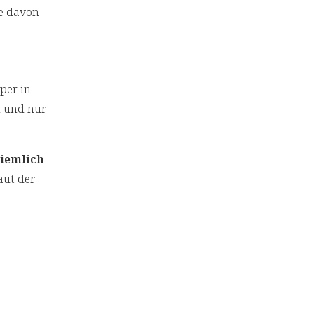
ie davon
per in
n und nur
ziemlich
aut der