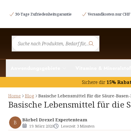
Was ist basische Ernährung und warum ist sie 
30-Tage Zufriedenheitsgarantie
Versandkosten nur CHF 
Basische Lebensmittel nach Lebensmittelkategorien
Basenbildendes Gemüse (inkl. Pilze)
Basenbildendes Obst
Basenbildende Nüsse und Ölsaaten
Basenbildende Getränke
Anwendungsgebiete
Vitamine & Mineralstof
Basenbildende Salate, Sprossen und Keime
Basenbildende Kräuter und Gewürze
Sichere dir
15% Raba
Home
Blog
Basische Lebensmittel für die Säure-Basen
Basische Lebensmittel für die 
Bärbel Drexel Expertenteam
B
19. März 2020
Lesezeit: 3 Minuten