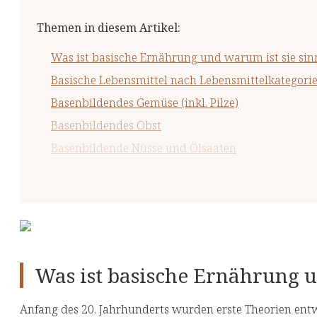
Themen in diesem Artikel
:
Was ist basische Ernährung und warum ist sie sin
Basische Lebensmittel nach Lebensmittelkategori
Basenbildendes Gemüse (inkl. Pilze)
Basenbildendes Obst
Basenbildende Nüsse und Ölsaaten
Basenbildende Getränke
Basenbildende Salate, Sprossen und Keime
Basenbildende Kräuter und Gewürze
Was ist basische Ernährung u
Anfang des 20. Jahrhunderts wurden erste Theorien entw