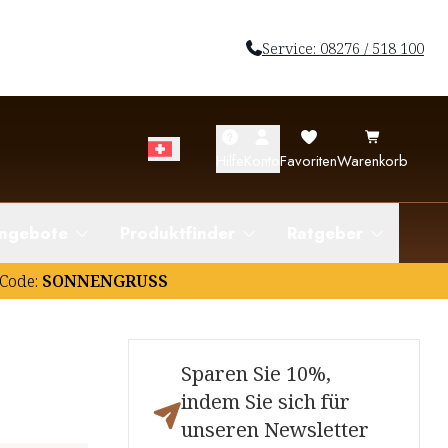
Service: 08276 / 518 100
Hilfe
Konto
Favoriten
Warenkorb
ngebote
Produktfinder
Ratgeber
Code:
SONNENGRUSS
Sparen Sie 10%,
indem Sie sich für
unseren Newsletter