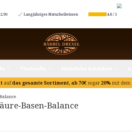
sinnvoll?
2,90
Langjähriges Naturheilwissen
4.8
/
5
fe
Vitalstoffe
Natürliche Schönheit
A
tt
auf
das gesamte Sortiment, ab 70€
sogar
20%
mit dem 
-Balance
Säure-Basen-Balance