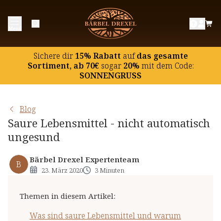
Was sind saure Lebensmittel und warum
Menü
sollte man sie meiden?
Säurebildende Lebensmittel im Überblick
Sichere dir
15% Rabatt
auf
das gesamte
"Gute" säurebildende Lebensmittel
Sortiment, ab 70€
sogar
20%
mit dem Code:
SONNENGRUSS
"Schlechte" säurebildende Lebensmittel
"Schlechte" säurebildende Getränke
Blog
Saure Lebensmittel - nicht automatisch
ungesund
Bärbel Drexel Expertenteam
B
23. März 2020
3 Minuten
Themen in diesem Artikel
:
Was sind saure Lebensmittel und warum