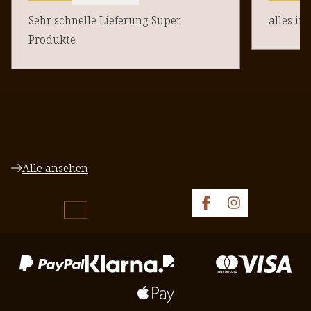
Sehr schnelle Lieferung Super
alles in
Produkte
Alle ansehen