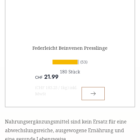
Federleicht Beinvenen Presslinge
(53)
180 Stück
21.99
CHF
(
CHF 183.25
/
1kg
)
inkl.
MwSt
Nahrungsergänzungsmittel sind kein Ersatz für eine
abwechslungsreiche, ausgewogene Ernährung und
eine gesunde Lebensweise.