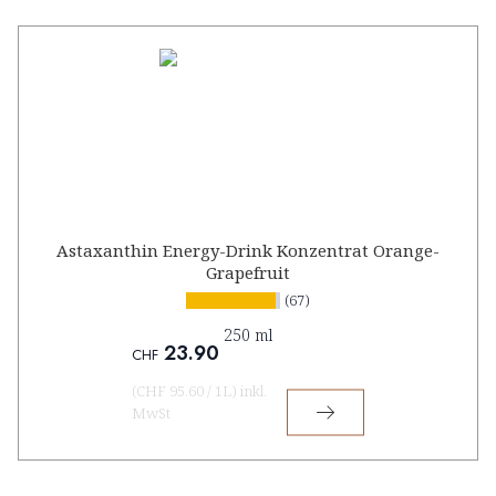
Astaxanthin Energy-Drink Konzentrat Orange-
Grapefruit
(67)
250 ml
23.90
CHF
(
CHF 95.60
/
1L
)
inkl.
MwSt