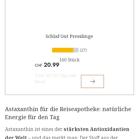
Schlaf Gut Presslinge
(27)
160 Stück
20.99
CHF
(
CHF 327.97
/
1kg
)
inkl.
MwSt
Astaxanthin für die Reiseapotheke: natürliche
Energie für den Tag
Astaxanthin ist eines der
stärksten Antioxidantien
der Welt
– und das merkt man: Der Stoff aus der