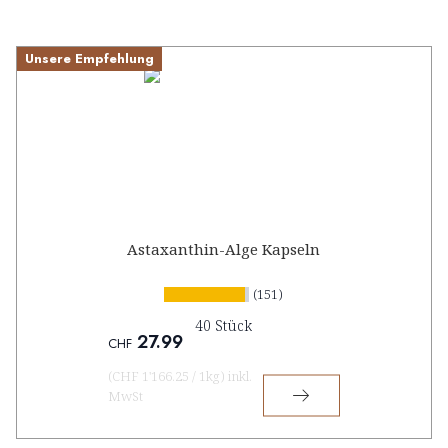
Unsere Empfehlung
Astaxanthin-Alge Kapseln
(151)
40 Stück
27.99
CHF
(
CHF 1'166.25
/
1kg
)
inkl.
MwSt