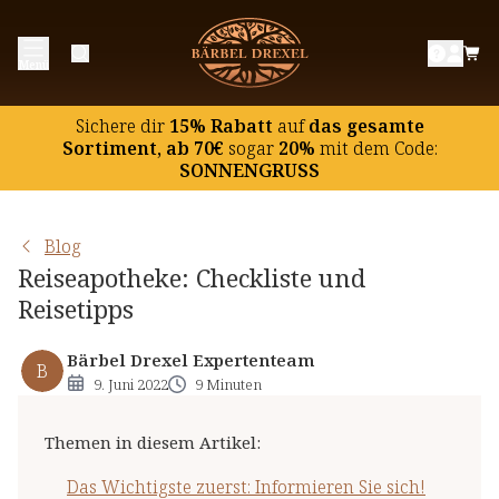
Das Wichtigste zuerst: Informieren Sie sich!
Menü
Checkliste für die Grundausstattung der
Reiseapotheke
Sichere dir
15% Rabatt
auf
das gesamte
Reiseübelkeit: Ingwer in die Reiseapotheke?
Sortiment, ab 70€
sogar
20%
mit dem Code:
SONNENGRUSS
Sonnenschutz nicht vergessen!
Reisetipps zur Unterstützung der Abwehrkräfte
Blog
Was hilft bei Jetlag und Einschlafproblemen?
Reiseapotheke: Checkliste und
Tipps für langes Sitzen auf der Reise
Reisetipps
Bärbel Drexel Expertenteam
B
9. Juni 2022
9 Minuten
Themen in diesem Artikel
:
Das Wichtigste zuerst: Informieren Sie sich!