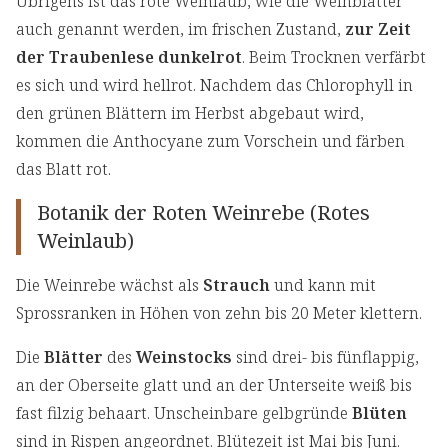
Übrigens ist das rote Weinlaub, wie die Weinblätter
auch genannt werden, im frischen Zustand,
zur Zeit
der Traubenlese dunkelrot
. Beim Trocknen verfärbt
es sich und wird hellrot. Nachdem das Chlorophyll in
den grünen Blättern im Herbst abgebaut wird,
kommen die Anthocyane zum Vorschein und färben
das Blatt rot.
Botanik der Roten Weinrebe (Rotes
Weinlaub)
Die Weinrebe wächst als
Strauch
und kann mit
Sprossranken in Höhen von zehn bis 20 Meter klettern.
Die
Blätter
des
Weinstocks
sind drei- bis fünflappig,
an der Oberseite glatt und an der Unterseite weiß bis
fast filzig behaart. Unscheinbare gelbgründe
Blüten
sind in Rispen angeordnet. Blütezeit ist Mai bis Juni.