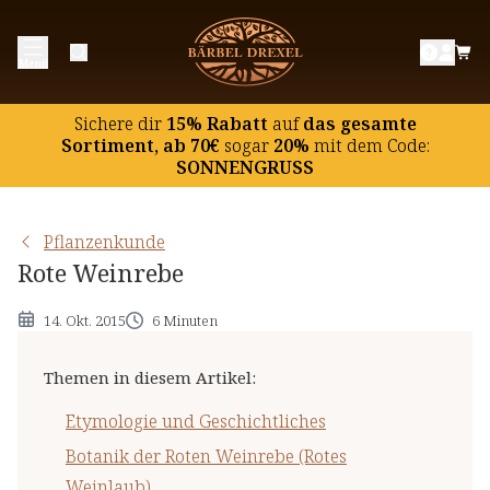
Etymologie und Geschichtliches
Menü
Botanik der Roten Weinrebe (Rotes Weinlaub)
Inhaltsstoffe und deren potentielle Wirkung
Sichere dir
15% Rabatt
auf
das gesamte
Hinweise
Sortiment, ab 70€
sogar
20%
mit dem Code:
SONNENGRUSS
Pflanzenkunde
Rote Weinrebe
14. Okt. 2015
6 Minuten
Themen in diesem Artikel
:
Etymologie und Geschichtliches
Botanik der Roten Weinrebe (Rotes
Weinlaub)