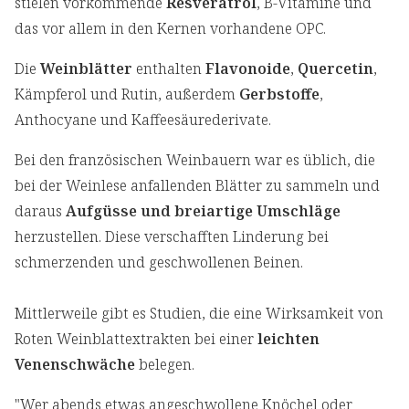
stielen vorkommende
Resveratrol
, B-Vitamine und
das vor allem in den Kernen vorhandene OPC.
Die
Weinblätter
enthalten
Flavonoide
,
Quercetin
,
Kämpferol und Rutin, außerdem
Gerbstoffe
,
Anthocyane und Kaffeesäurederivate.
Bei den französischen Weinbauern war es üblich, die
bei der Weinlese anfallenden Blätter zu sammeln und
daraus
Aufgüsse und breiartige Umschläge
herzustellen. Diese verschafften Linderung bei
schmerzenden und geschwollenen Beinen.
Mittlerweile gibt es Studien, die eine Wirksamkeit von
Roten Weinblattextrakten bei einer
leichten
Venenschwäche
belegen.
"Wer abends etwas angeschwollene Knöchel oder