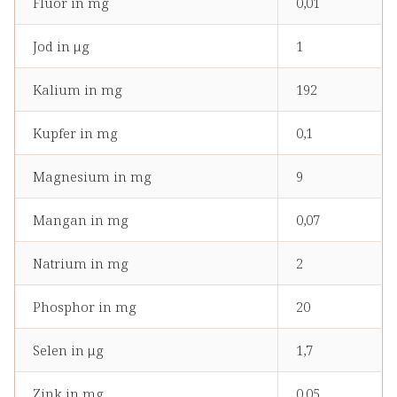
Fluor in mg
0,01
Jod in μg
1
Kalium in mg
192
Kupfer in mg
0,1
Magnesium in mg
9
Mangan in mg
0,07
Natrium in mg
2
Phosphor in mg
20
Selen in μg
1,7
Zink in mg
0,05