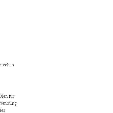
sprechen
Ölen für
erwendung
des