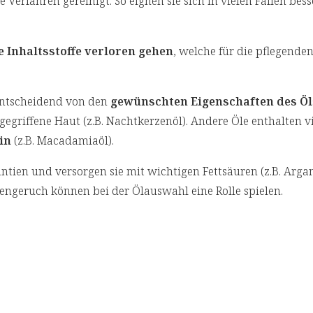
rfahren gereinigt. So eignen sie sich in vielen Fällen bess
e Inhaltsstoffe verloren gehen
, welche für die pflegende
 entscheidend von den
gewünschten Eigenschaften des Öl
egriffene Haut (z.B. Nachtkerzenöl). Andere Öle enthalten v
in
(z.B. Macadamiaöl).
tien und versorgen sie mit wichtigen Fettsäuren (z.B. Arga
engeruch können bei der Ölauswahl eine Rolle spielen.