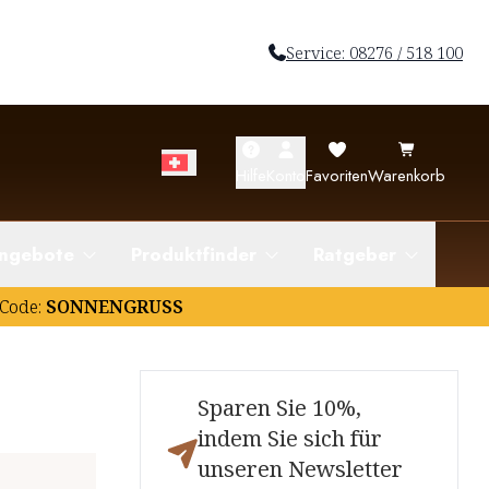
Service: 08276 / 518 100
Hilfe
Konto
Favoriten
Warenkorb
ngebote
Produktfinder
Ratgeber
Code:
SONNENGRUSS
Sparen Sie 10%,
indem Sie sich für
unseren Newsletter