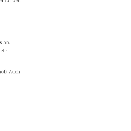
er für den
n
s
ab.
iele
nöl). Auch