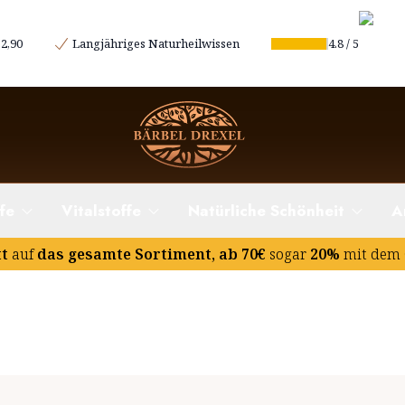
2,90
Langjähriges Naturheilwissen
4.8
/
5
fe
Vitalstoffe
Natürliche Schönheit
A
tt
auf
das gesamte Sortiment, ab 70€
sogar
20%
mit dem 