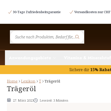
Was ist ein Trägeröl?
30-Tage Zufriedenheitsgarantie
Versandkosten nur CHF 
Die Verdünnung ätherischer Öle
Der Einsatz von Trägerölen
Das richtige Trägeröl
Anwendungsgebiete
Vitamine & Mineralstof
Sichere dir
15% Raba
Home
Lexikon
T
Trägeröl
Trägeröl
27. März 2023
Lesezeit: 3 Minuten