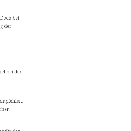
 Doch bei
g der
el bei der
 empfehlen.
chen.