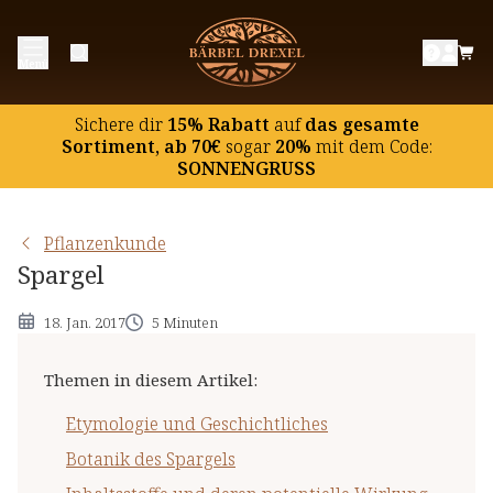
Etymologie und Geschichtliches
Menü
Botanik des Spargels
Inhaltsstoffe und deren potentielle Wirkung
Sichere dir
15% Rabatt
auf
das gesamte
Hinweise
Sortiment, ab 70€
sogar
20%
mit dem Code:
SONNENGRUSS
Pflanzenkunde
Spargel
18. Jan. 2017
5 Minuten
Themen in diesem Artikel
:
Etymologie und Geschichtliches
Botanik des Spargels