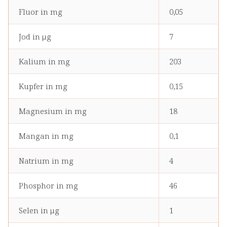
Fluor in mg
0,05
Jod in μg
7
Kalium in mg
203
Kupfer in mg
0,15
Magnesium in mg
18
Mangan in mg
0,1
Natrium in mg
4
Phosphor in mg
46
Selen in μg
1