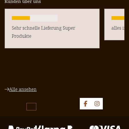
Kunden über uns
Sehr schnelle Lieferung Super
alles in
Produkte
Alle ansehen