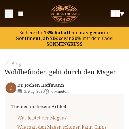
Was leistet der Magen?
Menü
Wie man den Magen schonen kann: Tipps fürs
Wohlbefinden
Sichere dir
15% Rabatt
auf
das gesamte
Weit verbreitet: Sodbrennen
Sortiment, ab 70€
sogar
20%
mit dem Code:
SONNENGRUSS
Magendruck und Völlegefühl
Die Wirkung von Ingwer bei Reiseübelkeit
Blog
Wohlbefinden geht durch den Magen
Dr. Jochen Hoffmann
D
5. Aug. 2020
6 Minuten
Themen in diesem Artikel
:
Was leistet der Magen?
Wie man den Magen schonen kann: Tipps