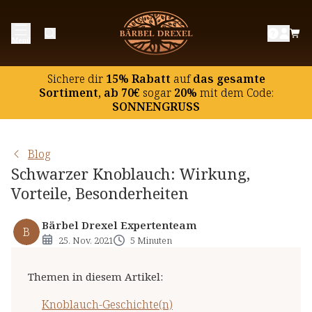
Knoblauch-Geschichte(n)
Menü
Knoblauch in der (Natur-)Heilkunde
Die Vorteile von schwarzem Knoblauch
Sichere dir
15% Rabatt
auf
das gesamte
Sortiment, ab 70€
sogar
20%
mit dem Code:
SONNENGRUSS
Blog
Schwarzer Knoblauch: Wirkung,
Vorteile, Besonderheiten
Bärbel Drexel Expertenteam
B
25. Nov. 2021
5 Minuten
Themen in diesem Artikel
:
Knoblauch-Geschichte(n)