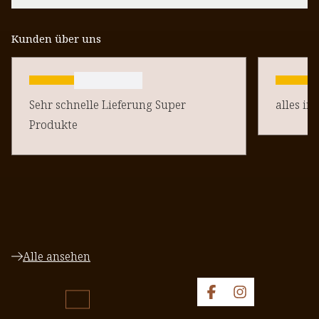
Kunden über uns
Sehr schnelle Lieferung Super
alles in
Produkte
Alle ansehen