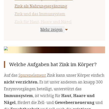
Zink als Nahrungsergänzung
Zink und das Immunsystem
Zink für Haut, Haare und Nägel
Mehr zeigen
Zink und die Fruchtbarkeit
Zink und die geistige Leistungsfähigkeit
Zinkhaltige Lebensmittel
Zink und Histidin
Zink und Selen: eine schlagkräftige
Welche Aufgaben hat Zink im Körper?
Kombination
Auf das
Spurenelement
Zink kann unser Körper einfach
nicht verzichten.
Es ist unter anderem an knapp 300
Enzymvorgängen beteiligt, unterstützt das
Immunsystem
, ist wichtig für
Haut, Haare und
Nägel
, fördert die Zell- und
Gewebeerneuerung
und