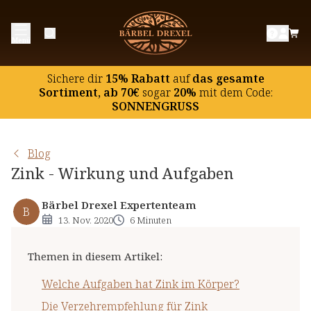
Welche Aufgaben hat Zink im Körper?
Menü
Die Verzehrempfehlung für Zink
Zink als Nahrungsergänzung
Sichere dir
15% Rabatt
auf
das gesamte
Zink und das Immunsystem
Sortiment, ab 70€
sogar
20%
mit dem Code:
SONNENGRUSS
Zink für Haut, Haare und Nägel
Zink und die Fruchtbarkeit
Blog
Zink und die geistige Leistungsfähigkeit
Zink - Wirkung und Aufgaben
Zinkhaltige Lebensmittel
Zink und Histidin
Bärbel Drexel Expertenteam
B
13. Nov. 2020
6 Minuten
Zink und Selen: eine schlagkräftige Kombination
Themen in diesem Artikel
:
Welche Aufgaben hat Zink im Körper?
Die Verzehrempfehlung für Zink