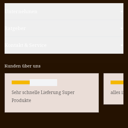
Unternehmen
Ratgeber
Kontakt & Service
Kunden über uns
Sehr schnelle Lieferung Super
alles in
Produkte