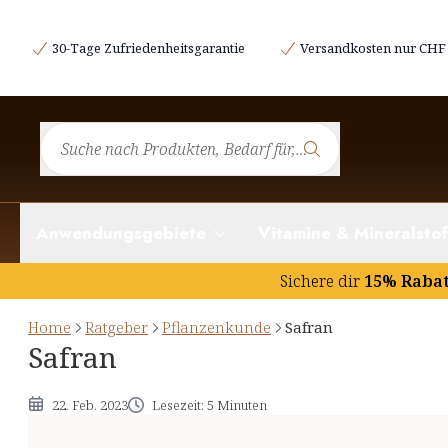
Etymologie und Geschichtliches
30-Tage Zufriedenheitsgarantie
Versandkosten nur CHF 
Botanik des Safran
Inhaltsstoffe und deren potentielle Wirkung
Hinweise
Anwendungsgebiete
Vitamine & Mineralstof
Sichere dir
15% Raba
Home
Ratgeber
Pflanzenkunde
Safran
Safran
22. Feb. 2023
Lesezeit: 5 Minuten