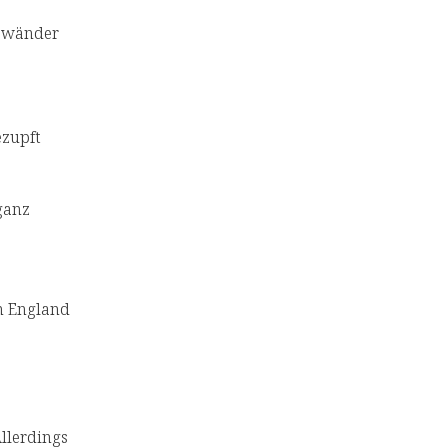
Gewänder
ezupft
ganz
n England
Allerdings