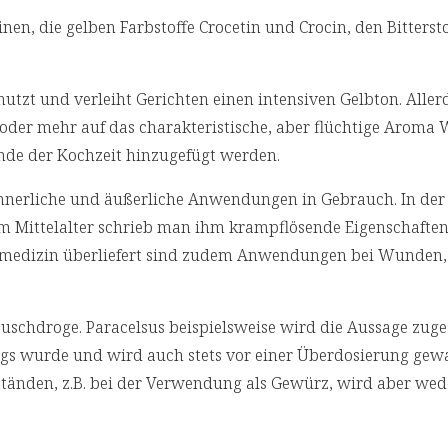
nen, die gelben Farbstoffe Crocetin und Crocin, den Bittersto
tzt und verleiht Gerichten einen intensiven Gelbton. Allerd
oder mehr auf das charakteristische, aber flüchtige Aroma 
Ende der Kochzeit hinzugefügt werden.
r innerliche und äußerliche Anwendungen in Gebrauch. In der
m Mittelalter schrieb man ihm krampflösende Eigenschafte
lksmedizin überliefert sind zudem Anwendungen bei Wunden,
Rauschdroge. Paracelsus beispielsweise wird die Aussage zug
ings wurde und wird auch stets vor einer Überdosierung gew
tänden, z.B. bei der Verwendung als Gewürz, wird aber wed