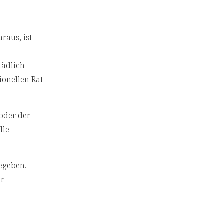
raus, ist
hädlich
ionellen Rat
/oder der
lle
egeben.
er