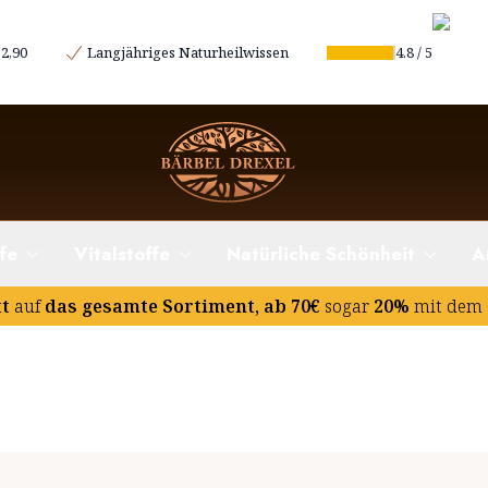
2,90
Langjähriges Naturheilwissen
4.8
/
5
fe
Vitalstoffe
Natürliche Schönheit
A
tt
auf
das gesamte Sortiment, ab 70€
sogar
20%
mit dem 