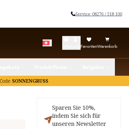
Service: 08276 / 518 100
Hilfe
Konto
Favoriten
Warenkorb
ngebote
Produktfinder
Ratgeber
Code:
SONNENGRUSS
Sparen Sie 10%,
indem Sie sich für
unseren Newsletter