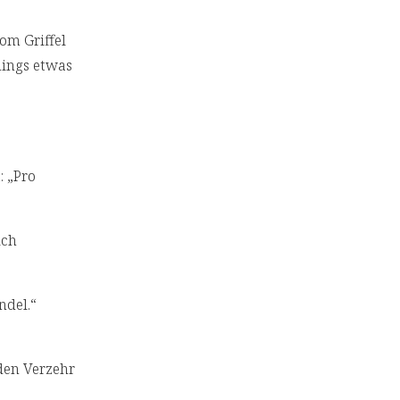
om Griffel
dings etwas
: „Pro
ich
ndel.“
 den Verzehr