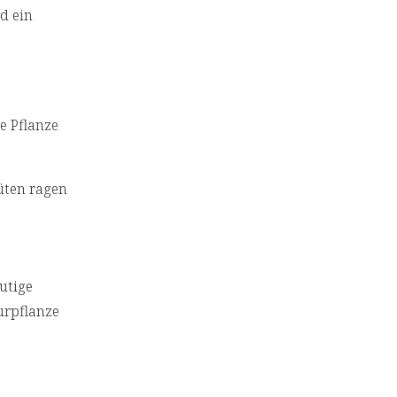
d ein
e Pflanze
üten ragen
utige
urpflanze