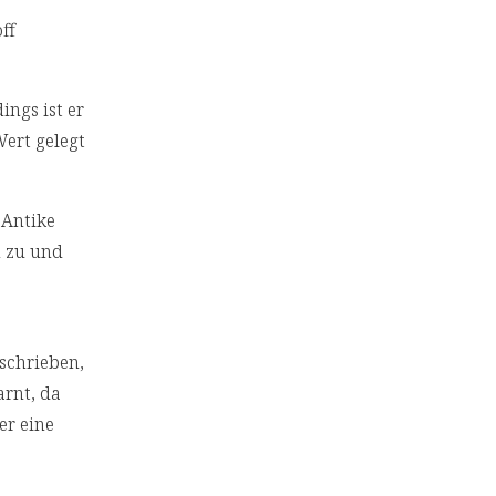
ff
ings ist er
Wert gelegt
 Antike
n zu und
eschrieben,
arnt, da
er eine