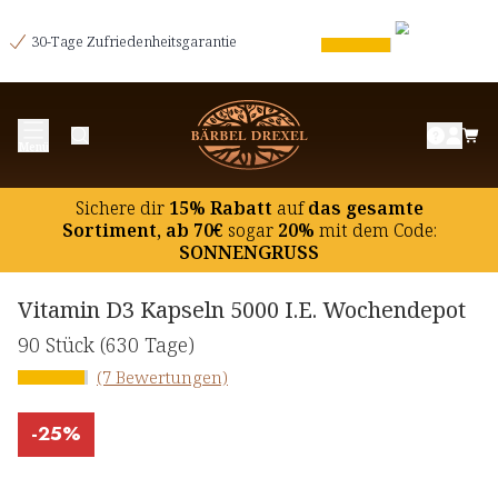
30-Tage Zufriedenheitsgarantie
Menü
Sichere dir
15% Rabatt
auf
das gesamte
Sortiment, ab 70€
sogar
20%
mit dem Code:
SONNENGRUSS
Vitamin D3 Kapseln 5000 I.E. Wochendepot
90 Stück
(630 Tage)
(7 Bewertungen)
-
25%