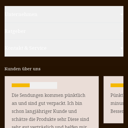
Unternehmen
Ratgeber
Kontakt & Service
Kunden über uns
Die Sendungen kommen pünktlich
Pünktlich un
an und sind gut verpackt. Ich bin
minus Pu
schon langjähriger Kunde und
schätze die Produkte sehr. Diese sind
sehr gut verträglich und helfen mir