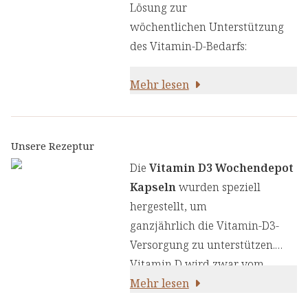
Lösung zur
wöchentlichen Unterstützung
des Vitamin-D-Bedarfs:
Mehr lesen
Unsere Rezeptur
Die
Vitamin D3 Wochendepot
Kapseln
wurden speziell
hergestellt, um
ganzjährlich die Vitamin-D3-
Versorgung zu unterstützen.
Vitamin D wird zwar vom
Körper selbst gebildet,
Mehr lesen
allerdings nur, wenn wir uns