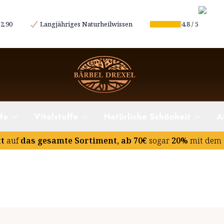
2,90
Langjähriges Naturheilwissen
4.8
/
5
fe
Vitalstoffe
Natürliche Schönheit
A
tt
auf
das gesamte Sortiment, ab 70€
sogar
20%
mit dem 