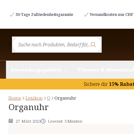
Was ist die Organuhr?
30-Tage Zufriedenheitsgarantie
Versandkosten nur CHF 
Die Zeiten der einzelnen Organe
Die Organuhr im Alltag
Anwendungsgebiete
Vitamine & Mineralstof
Sichere dir
15% Raba
Home
Lexikon
O
Organuhr
Organuhr
27. März 2023
Lesezeit: 3 Minuten