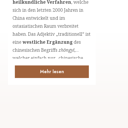
heilkundliche Verfahren
, welche
sich in den letzten 2000 Jahren in
China entwickelt und im
ostasiatischen Raum verbreitet
haben. Das Adjektiv „traditionell“ ist
eine
westliche Ergänzung
des
chinesischen Begriffs
zhōngyī
,
welcher einfach nur „chinesische
Medizin“ bedeutet. Auch die
Mehr lesen
geläufige
Abkürzung TCM
ist
durch den Westen geprägt.