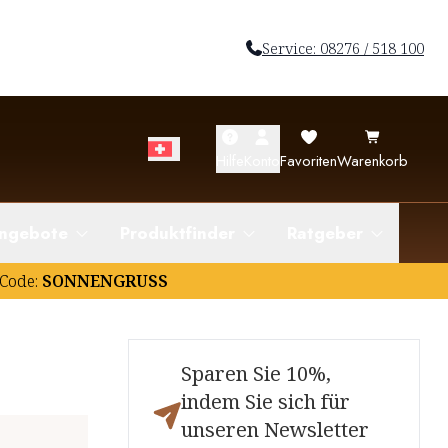
Service: 08276 / 518 100
Hilfe
Konto
Favoriten
Warenkorb
ngebote
Produktfinder
Ratgeber
Code:
SONNENGRUSS
Sparen Sie 10%,
indem Sie sich für
unseren Newsletter