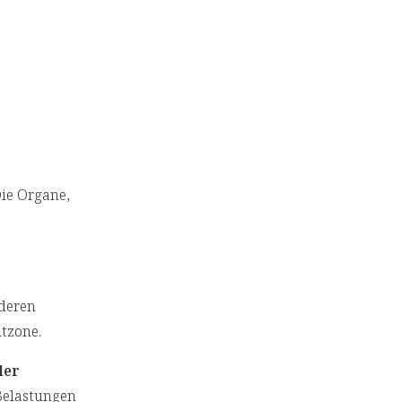
ie Organe,
nderen
tzone.
ler
Belastungen