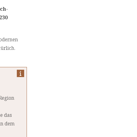
ich-
230
modernen
ürlich.
 Region
de das
 an dem