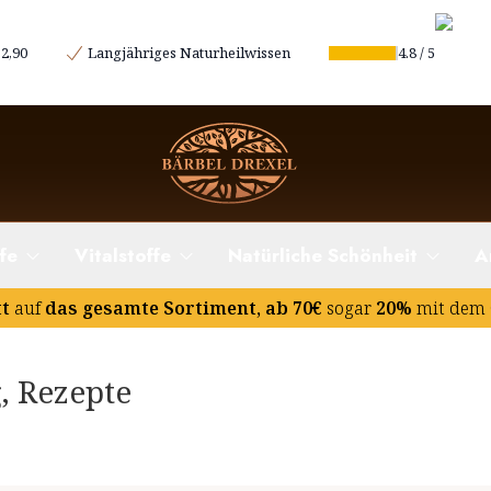
2,90
Langjähriges Naturheilwissen
4.8
/
5
fe
Vitalstoffe
Natürliche Schönheit
A
tt
auf
das gesamte Sortiment, ab 70€
sogar
20%
mit dem 
, Rezepte