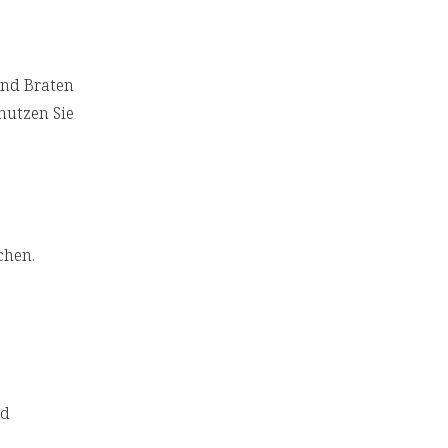
und Braten
nutzen Sie
chen.
nd