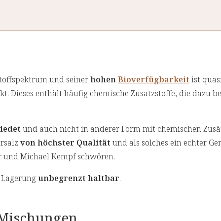
stoffspektrum und seiner
hohen
Bioverfügbarkeit
ist quas
t. Dieses enthält häufig chemische Zusatzstoffe, die dazu b
siedet
und auch nicht in anderer Form mit chemischen Zusä
ursalz
von höchster Qualität
und als solches ein echter Ge
er und Michael Kempf schwören.
er Lagerung
unbegrenzt haltbar
.
e Mischungen