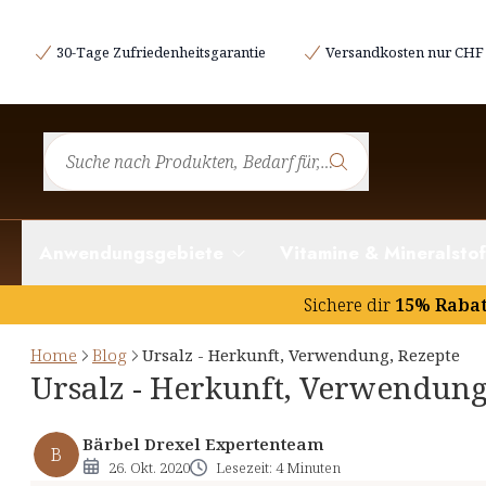
Was ist Ursalz?
30-Tage Zufriedenheitsgarantie
Versandkosten nur CHF 
Salz ist nicht gleich Salz
Ursalz-Rezepte: individuelle Mischungen
Salz für gesundheitliche Anwendungen
Anwendungsgebiete
Vitamine & Mineralstof
Sichere dir
15% Raba
Home
Blog
Ursalz - Herkunft, Verwendung, Rezepte
Ursalz - Herkunft, Verwendung
Bärbel Drexel Expertenteam
B
26. Okt. 2020
Lesezeit: 4 Minuten