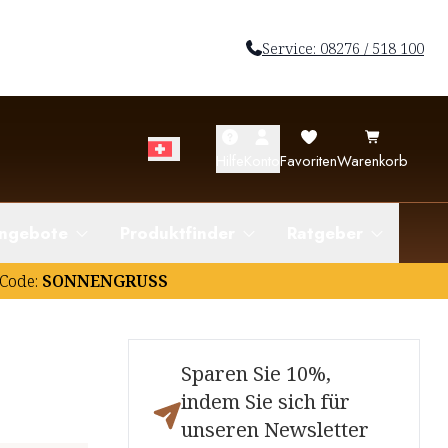
Service: 08276 / 518 100
Hilfe
Konto
Favoriten
Warenkorb
ngebote
Produktfinder
Ratgeber
Code:
SONNENGRUSS
Sparen Sie 10%,
indem Sie sich für
unseren Newsletter