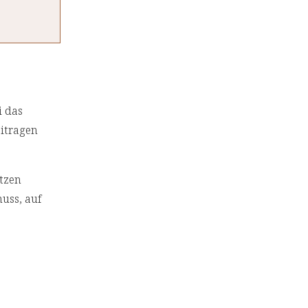
i das
eitragen
tzen
nuss, auf