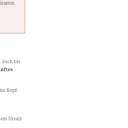
5 Gramm
 auch bei
nftes
 im Kopf-
dem Ursalz