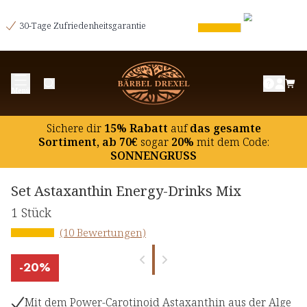
30-Tage Zufriedenheitsgarantie
Menü
Sichere dir
15% Rabatt
auf
das gesamte
Sortiment, ab 70€
sogar
20%
mit dem Code:
SONNENGRUSS
Set Astaxanthin Energy-Drinks Mix
1 Stück
(10 Bewertungen)
-
20%
Mit dem Power-Carotinoid Astaxanthin aus der Alge