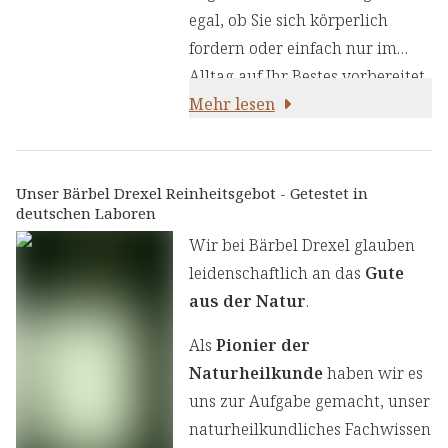
egal, ob Sie sich körperlich
fordern oder einfach nur im
Alltag auf Ihr Bestes vorbereitet
sein möchten. Erleben Sie, wie
Mehr lesen
die natürliche Kraft
aus Astaxanthin Ihr Leben
bereichern kann! Wir sind
Unser Bärbel Drexel Reinheitsgebot - Getestet in
deutschen Laboren
täglich freien Radikalen aus
unserer Umwelt ausgesetzt.
Wir bei Bärbel Drexel glauben
leidenschaftlich an das
Gute
aus der Natur
.
Als
Pionier der
Naturheilkunde
haben wir es
uns zur Aufgabe gemacht, unser
naturheilkundliches Fachwissen