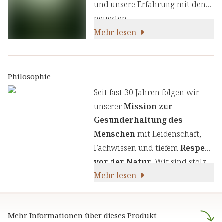
und unsere Erfahrung mit den
neuesten
ernährungswissenschaftlichen
Mehr lesen
Erkenntnissen zu kombinieren.
Wir legen großen Wert auf
einen genauen Auswahlprozess
Philosophie
unserer Inhaltsstoffe, um Ihnen
Seit fast 30 Jahren folgen wir
sorgfältig zusammengestellte
unserer
Mission zur
Produkte zu liefern. Wir nutzen
Gesunderhaltung des
die Kraft von Kräutern,
Menschen
mit Leidenschaft,
Pflanzenstoffen und anderen
Fachwissen und tiefem
Respekt
natürlichen Inhaltsstoffen -
für
vor der Natur
. Wir sind stolz
Ihre Gesundheit und Ihr
darauf,
Mehr lesen
naturreine Produkte
Wohlbefinden.
anzubieten, die sich auf die
naturheilkundliche Lehre
Mehr Informationen über dieses Produkt
stützen.