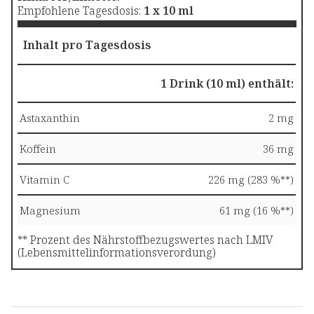
Empfohlene Tagesdosis:
1 x 10 ml
Inhalt pro Tagesdosis
1 Drink (10 ml) enthält:
Astaxanthin
2 mg
Koffein
36 mg
Vitamin C
226 mg (283 %**)
Magnesium
61 mg (16 %**)
** Prozent des Nährstoffbezugswertes nach LMIV
(Lebensmittelinformationsverordung)