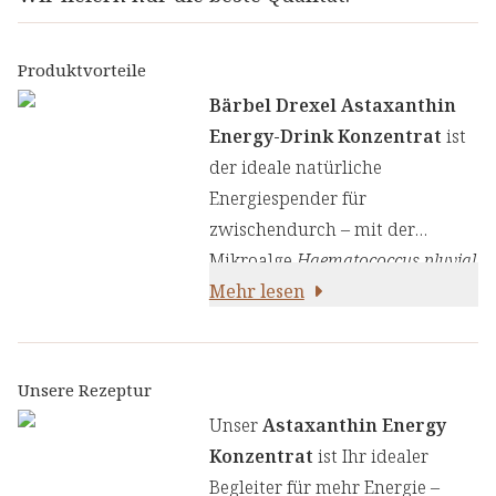
Produktvorteile
Bärbel Drexel Astaxanthin
Energy-Drink Konzentrat
ist
der ideale natürliche
Energiespender für
zwischendurch – mit der
Mikroalge
Haematococcus pluvial
is
Mehr lesen
, Magnesium, Vitamin C und
natürlichem Koffein:
Unsere Rezeptur
Unser
Astaxanthin Energy
Konzentrat
ist Ihr idealer
Begleiter für mehr Energie –