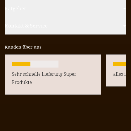
Ratgeber
Kontakt & Service
Kunden über uns
Sehr schnelle Lieferung Super
alles in
Produkte