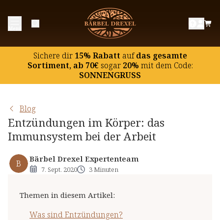
Was sind Entzündungen?
Menü
Was sind Chronische Entzündungen?
Was sind stille Entzündungen?
Sichere dir
15% Rabatt
auf
das gesamte
Mögliche Anzeichen für Entzündungen im Körper
Sortiment, ab 70€
sogar
20%
mit dem Code:
SONNENGRUSS
Blog
Entzündungen im Körper: das
Immunsystem bei der Arbeit
Bärbel Drexel Expertenteam
B
7. Sept. 2020
3 Minuten
Themen in diesem Artikel
:
Was sind Entzündungen?