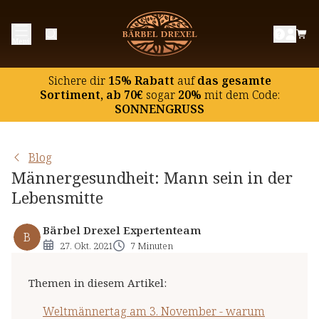
Weltmännertag am 3. November - warum der
Menü
Aktionstag nötig war
Die Prostata - zentrales Organ der
Sichere dir
15% Rabatt
auf
das gesamte
Männergesundheit
Sortiment, ab 70€
sogar
20%
mit dem Code:
SONNENGRUSS
Sexualität und Fortpflanzung
Männergesundheit - oft ein haariges Thema
Blog
Männergesundheit: Mann sein in der
Lebensmitte
Bärbel Drexel Expertenteam
B
27. Okt. 2021
7 Minuten
Themen in diesem Artikel
:
Weltmännertag am 3. November - warum