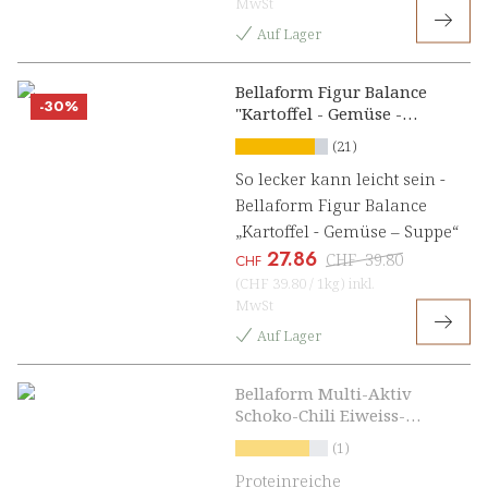
MwSt
Auf Lager
Bellaform Figur Balance
-30%
"Kartoffel - Gemüse -
Suppe"
(21)
So lecker kann leicht sein -
Bellaform Figur Balance
„Kartoffel - Gemüse – Suppe“
27.86
CHF
39.80
CHF
(
CHF 39.80
/
1kg
)
inkl.
MwSt
Auf Lager
Bellaform Multi-Aktiv
Schoko-Chili Eiweiss-
Shake
(1)
Proteinreiche