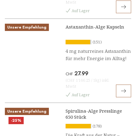
MwSt
Auf Lager
Astaxanthin-Alge Kapseln
Unsere Empfehlung
(151)
4 mg naturreines Astaxanthin
für mehr Energie im Alltag!
27.99
CHF
(
CHF 1'166.25
/
1kg
)
inkl.
MwSt
Auf Lager
Spirulina-Alge Presslinge
Unsere Empfehlung
650 Stück
-25%
(178)
Die Kraft aus der Natur –