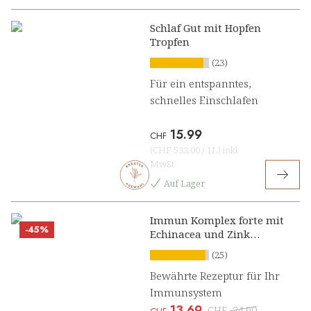
Schlaf Gut mit Hopfen
Tropfen
(23)
Für ein entspanntes,
schnelles Einschlafen
15.99
CHF
(
CHF 533.00
/
1L
)
inkl.
MwSt
Auf Lager
Immun Komplex forte mit
-45%
Echinacea und Zink
Konzentrat
(25)
Bewährte Rezeptur für Ihr
Immunsystem
13.69
CHF
24.90