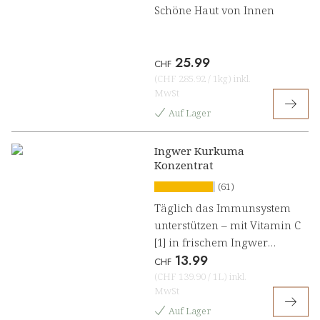
Schöne Haut von Innen
25.99
CHF
(
CHF 285.92
/
1kg
)
inkl.
MwSt
Auf Lager
Ingwer Kurkuma
Konzentrat
(61)
Täglich das Immunsystem
unterstützen – mit Vitamin C
[1] in frischem Ingwer
13.99
Kurkuma Konzentrat
CHF
(
CHF 139.90
/
1L
)
inkl.
MwSt
Auf Lager