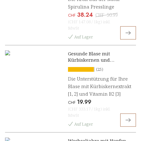
Spirulina Presslinge
38.24
CHF
50.99
CHF
(
CHF 147.08
/
1kg
)
inkl.
MwSt
Auf Lager
Gesunde Blase mit
Kürbiskernen und
Hibiskus Presslinge
(25)
Die Unterstützung für Ihre
Blase mit Kürbiskernextrakt
[1, 2] und Vitamin B2 [3]
19.99
CHF
(
CHF 333.17
/
1kg
)
inkl.
MwSt
Auf Lager
Wechseljahre mit Hopfen