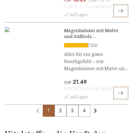
CHF
(
CHF 91.27
/
1L
)
inkl. MwSt
Auf Lager
Magenbalsam mit Malve
und Süßholz
Kräuterkonzentrat
(52)
Alles für ein gutes
Bauchgefühl – mit
Magenbalsam mit Malve und
Süßholz Kräuterkonzentrat
21.49
CHF
(
CHF 85.96
/
1L
)
inkl. MwSt
Auf Lager
1
2
3
4