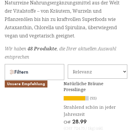
Naturreine Nahrungsergänzungsmittel aus der Welt
der Vitalstoffe – von Kräutern, Wurzeln und
Pflanzenölen bis hin zu kraftvollen Superfoods wie
Astaxanthin, Chlorella und Spirulina, überwiegend
vegan und vegetarisch geeignet.
Wir haben
48 Produkte
, die Ihrer aktuellen Auswahl
entsprechen
Filtern
Natürliche Bräune
Unsere Empfehlung
Presslinge
(93)
Strahlend schön in jeder
Jahreszeit
28.99
CHF
(
CHF 724.75
/
1kg
)
inkl.