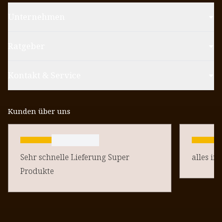
Unternehmen
Ratgeber
Kontakt & Service
Kunden über uns
Sehr schnelle Lieferung Super
alles in
Produkte