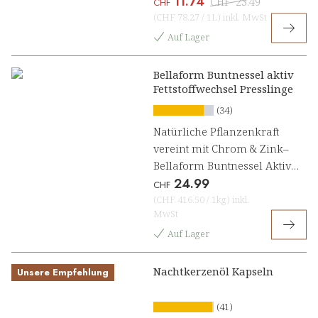
11.74
CHF
23.49
CHF
(
CHF 78.27
/
1L
)
inkl. MwSt
Auf Lager
Bellaform Buntnessel aktiv
Fettstoffwechsel Presslinge
(34)
Natürliche Pflanzenkraft
vereint mit Chrom & Zink–
Bellaform Buntnessel Aktiv
24.99
Fettstoffwechsel[1]
CHF
(
CHF 416.50
/
1kg
)
inkl.
MwSt
Auf Lager
Nachtkerzenöl Kapseln
Unsere Empfehlung
(41)