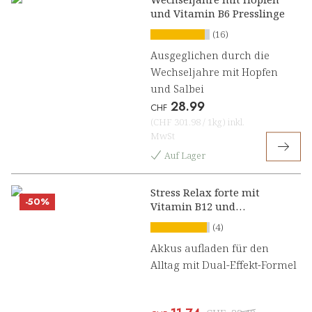
und Vitamin B6 Presslinge
(16)
Ausgeglichen durch die
Wechseljahre mit Hopfen
und Salbei
28.99
CHF
(
CHF 301.98
/
1kg
)
inkl.
MwSt
Auf Lager
Stress Relax forte mit
-50%
Vitamin B12 und
Ashwagandha Konzentrat
(4)
Akkus aufladen für den
Alltag mit Dual-Effekt-Formel