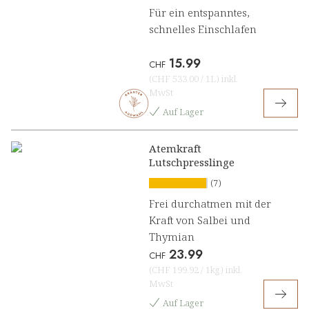
Für ein entspanntes,
schnelles Einschlafen
15.99
CHF
(
CHF 533.00
/
1L
)
inkl.
MwSt
Auf Lager
Atemkraft
Lutschpresslinge
(7)
Frei durchatmen mit der
Kraft von Salbei und
Thymian
23.99
CHF
(
CHF 199.92
/
1kg
)
inkl.
MwSt
Auf Lager