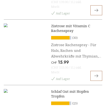
(
CHF 139.00
/
1L
)
inkl.
MwSt
Auf Lager
Zistrose mit Vitamin C
Rachenspray
(30)
Zistrose Rachenspray - Für
Hals, Rachen und
Abwehrkräfte mit Thymian,
15.99
Salbei und Vitamin C
CHF
(
CHF 533.00
/
1L
)
inkl.
MwSt
Auf Lager
Schlaf Gut mit Hopfen
Tropfen
(23)