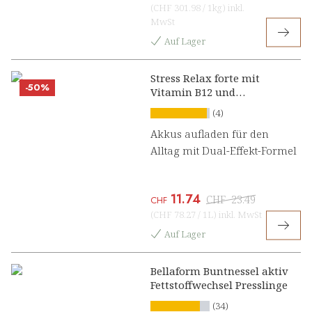
(
CHF 301.98
/
1kg
)
inkl.
MwSt
Auf Lager
Stress Relax forte mit
-50%
Vitamin B12 und
Ashwagandha Konzentrat
(4)
Akkus aufladen für den
Alltag mit Dual-Effekt-Formel
11.74
CHF
23.49
CHF
(
CHF 78.27
/
1L
)
inkl. MwSt
Auf Lager
Bellaform Buntnessel aktiv
Fettstoffwechsel Presslinge
(34)