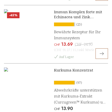
Immun Komplex forte mit
-45%
Echinacea und Zink
Konzentrat
(25)
Bewährte Rezeptur für Ihr
Immunsystem
13.69
CHF
24.90
CHF
(
CHF 91.27
/
1L
)
inkl. MwSt
Auf Lager
Kurkuma Konzentrat
(97)
Abwehrkräfte unterstützen
mit Kurkuma-Extrakt
(Curcugreen™ Kurkuma) und
13.90
Vitamin C [1, 3]
CHF