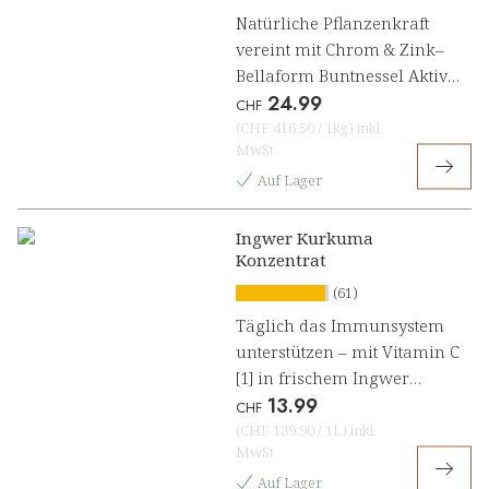
Natürliche Pflanzenkraft
vereint mit Chrom & Zink–
Bellaform Buntnessel Aktiv
24.99
Fettstoffwechsel[1]
CHF
(
CHF 416.50
/
1kg
)
inkl.
MwSt
Auf Lager
Ingwer Kurkuma
Konzentrat
(61)
Täglich das Immunsystem
unterstützen – mit Vitamin C
[1] in frischem Ingwer
13.99
Kurkuma Konzentrat
CHF
(
CHF 139.90
/
1L
)
inkl.
MwSt
Auf Lager