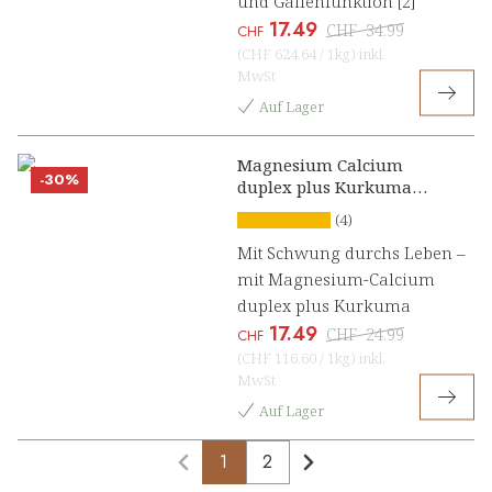
und Gallenfunktion [2]
17.49
CHF
34.99
CHF
(
CHF 624.64
/
1kg
)
inkl.
MwSt
Auf Lager
Magnesium Calcium
-30%
duplex plus Kurkuma
Presslinge
(4)
Mit Schwung durchs Leben –
mit Magnesium-Calcium
duplex plus Kurkuma
17.49
CHF
24.99
CHF
(
CHF 116.60
/
1kg
)
inkl.
MwSt
Auf Lager
1
2