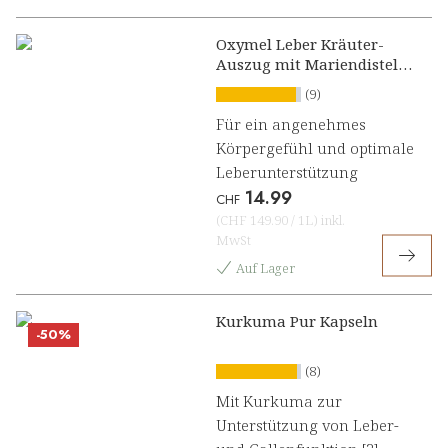
Oxymel Leber Kräuter-
Auszug mit Mariendistel,
Artischocke und
(9)
Löwenzahn
Für ein angenehmes
Körpergefühl und optimale
Leberunterstützung
14.99
CHF
(
CHF 149.90
/
1L
)
inkl.
MwSt
Auf Lager
Kurkuma Pur Kapseln
-50%
(8)
Mit Kurkuma zur
Unterstützung von Leber-