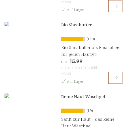
MwSt
Auf Lager
Bio Sheabutter
(150)
Bio Sheabutter als Basispflege
für jeden Hauttyp
15.99
CHF
(
CHF 319.80
/
1L
)
inkl.
MwSt
Auf Lager
Reine Haut Waschgel
(19)
Sanft zur Haut – das Reine
Haut Waschgel