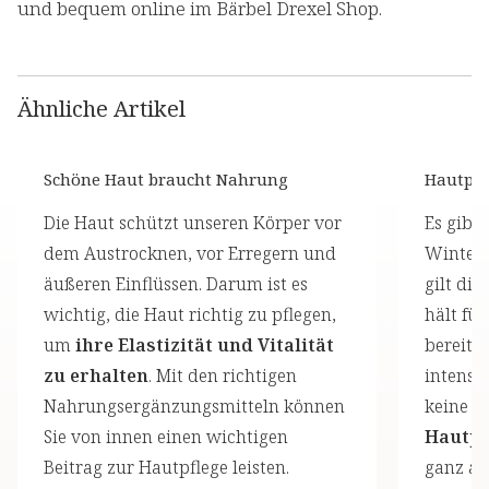
und bequem online im Bärbel Drexel Shop.
Ähnliche Artikel
Schöne Haut braucht Nahrung
Hautpfl
Die Haut schützt unseren Körper vor
Es gibt
dem Austrocknen, vor Erregern und
Winter 
äußeren Einflüssen. Darum ist es
gilt die
wichtig, die Haut richtig zu pflegen,
hält für
um
ihre Elastizität und Vitalität
bereit 
zu erhalten
. Mit den richtigen
intensi
Nahrungsergänzungsmitteln können
keine S
Sie von innen einen wichtigen
Hautpf
Beitrag zur Hautpflege leisten.
ganz au