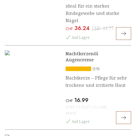
ideal für ein starkes
Bindegewebe und starke
Nägel
36.24
CHF
51.77
CHF
Auf Lager
Nachtkerzenöl
Augencreme
(19)
Nachtkerze – Pflege für sehr
trockene und irritierte Haut
16.99
CHF
(
CHF 1'132.67
/
1L
)
inkl.
MwSt
Auf Lager