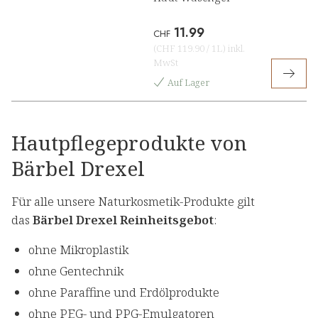
11.99
CHF
(
CHF 119.90
/
1L
)
inkl.
MwSt
Auf Lager
Hautpflegeprodukte von
Bärbel Drexel
Für alle unsere Naturkosmetik-Produkte gilt
das
Bärbel Drexel Reinheitsgebot
:
ohne Mikroplastik
ohne Gentechnik
ohne Paraffine und Erdölprodukte
ohne PEG- und PPG-Emulgatoren