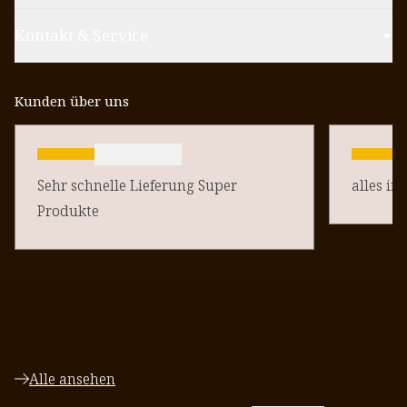
Kontakt & Service
Kunden über uns
Sehr schnelle Lieferung Super
alles in
Produkte
Alle ansehen