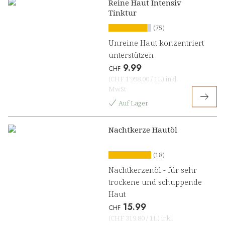
Reine Haut Intensiv
Tinktur
(75)
Unreine Haut konzentriert
unterstützen
9.99
CHF
(
CHF 1'998.00
/
1L
)
inkl.
MwSt
Auf Lager
Nachtkerze Hautöl
(18)
Nachtkerzenöl - für sehr
trockene und schuppende
Haut
15.99
CHF
(
CHF 319.80
/
1L
)
inkl.