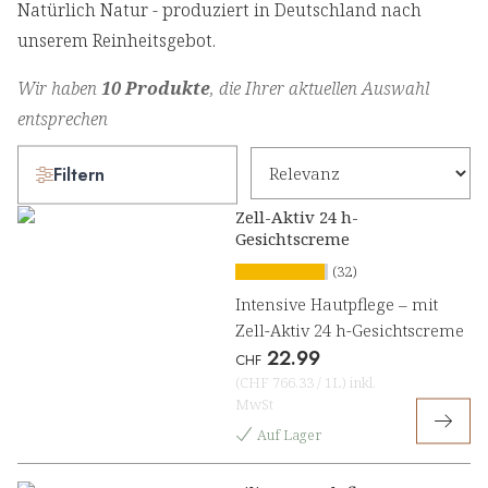
Natürlich Natur - produziert in Deutschland nach
unserem Reinheitsgebot.
Wir haben
10 Produkte
, die Ihrer aktuellen Auswahl
entsprechen
Filtern
Zell-Aktiv 24 h-
Gesichtscreme
(32)
Intensive Hautpflege – mit
Zell-Aktiv 24 h-Gesichtscreme
22.99
CHF
(
CHF 766.33
/
1L
)
inkl.
MwSt
Auf Lager