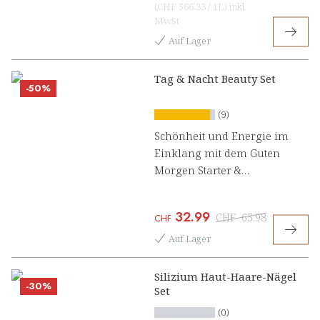
(
CHF 566.33
/
1L
)
inkl.
MwSt
Auf Lager
Tag & Nacht Beauty Set
-50%
(9)
Schönheit und Energie im
Einklang mit dem Guten
Morgen Starter &
Nachtzauber Beauty Komplex
32.99
CHF
65.98
CHF
Auf Lager
Silizium Haut-Haare-Nägel
-30%
Set
(0)