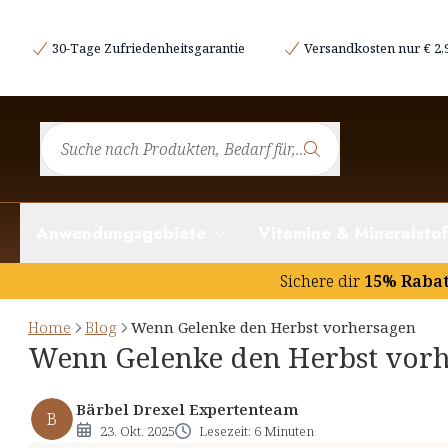
Der große Umstellungsprozess im Herbst
30-Tage Zufriedenheitsgarantie
Versandkosten nur € 2,
Von Nebel, Nässe und steifen Knien
Wenn der Körper Alarm schlägt
Schutzschild für die Gelenke
Goldene Helfer aus der Natur
Besonders wertvoll sind zudem pflanzliche Wirkstoff
Anwendungsgebiete
Vitamine & Mineralstof
Fünf Minuten für geschmeidige Gelenke
Die Ruhe nach dem Sturm
Sichere dir
15% Raba
Der rote Faden durch alle Jahreszeiten
Home
Blog
Wenn Gelenke den Herbst vorhersagen
Wenn Gelenke den Herbst vor
Bärbel Drexel Expertenteam
B
23. Okt. 2025
Lesezeit: 6 Minuten