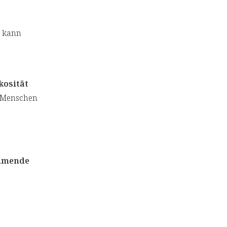
g kann
kosität
s Menschen
hmende