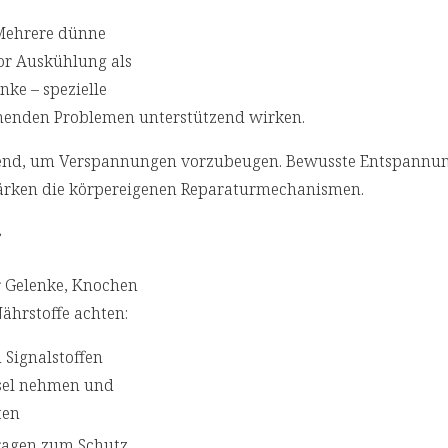
: Mehrere dünne
or Auskühlung als
nke – spezielle
henden Problemen unterstützend wirken.
end, um Verspannungen vorzubeugen. Bewusste Entspannu
tärken die körpereigenen Reparaturmechanismen.
r
er Gelenke, Knochen
Nährstoffe achten:
n Signalstoffen
hsel nehmen und
ten
 tragen zum Schutz