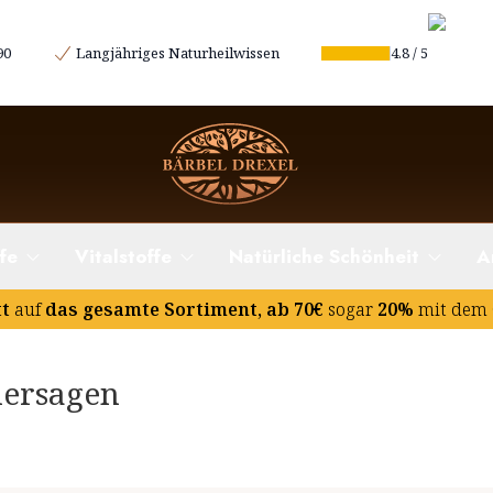
90
Langjähriges Naturheilwissen
4.8
/
5
e:
fe
Vitalstoffe
Natürliche Schönheit
A
tt
auf
das gesamte Sortiment, ab 70€
sogar
20%
mit dem 
hersagen