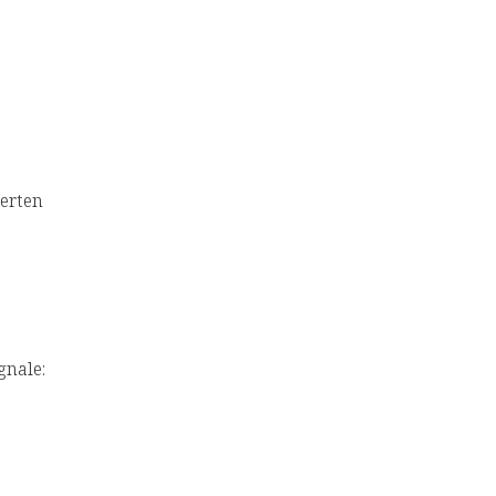
erten
gnale: