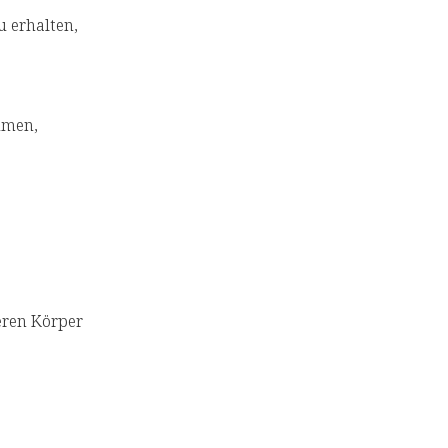
 erhalten,
umen,
eren Körper