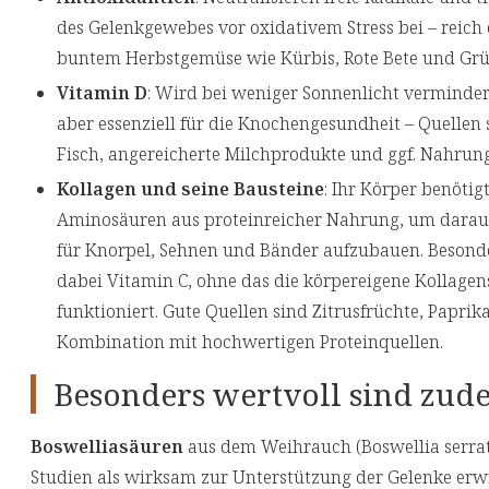
des Gelenkgewebes vor oxidativem Stress bei – reich 
buntem Herbstgemüse wie Kürbis, Rote Bete und Gr
Vitamin D
: Wird bei weniger Sonnenlicht vermindert
aber essenziell für die Knochengesundheit – Quellen s
Fisch, angereicherte Milchprodukte und ggf. Nahru
Kollagen und seine Bausteine
: Ihr Körper benötigt
Aminosäuren aus proteinreicher Nahrung, um daraus
für Knorpel, Sehnen und Bänder aufzubauen. Besonde
dabei Vitamin C, ohne das die körpereigene Kollagen
funktioniert. Gute Quellen sind Zitrusfrüchte, Paprik
Kombination mit hochwertigen Proteinquellen.
Besonders wertvoll sind zude
Boswelliasäuren
aus dem Weihrauch (Boswellia serrat
Studien als wirksam zur Unterstützung der Gelenke erwi