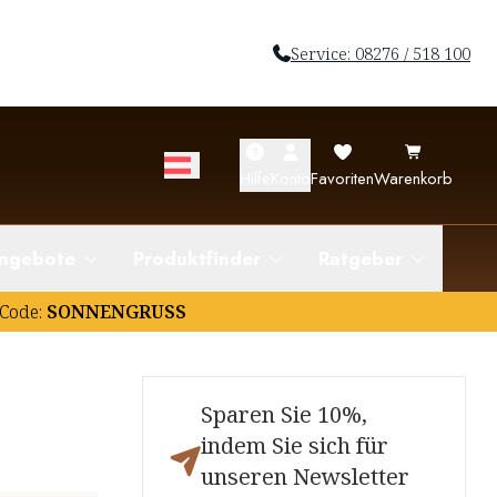
Service: 08276 / 518 100
Hilfe
Konto
Favoriten
Warenkorb
ngebote
Produktfinder
Ratgeber
Code:
SONNENGRUSS
Sparen Sie 10%,
indem Sie sich für
unseren Newsletter