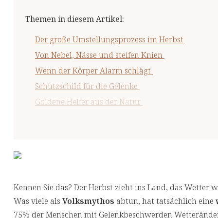
Themen in diesem Artikel
:
Der große Umstellungsprozess im Herbst
Von Nebel, Nässe und steifen Knien
Wenn der Körper Alarm schlägt
Schutzschild für die Gelenke
Goldene Helfer aus der Natur
Besonders wertvoll sind zudem pflanzliche Wirkst
Fünf Minuten für geschmeidige Gelenke
Die Ruhe nach dem Sturm
Der rote Faden durch alle Jahreszeiten
Kennen Sie das? Der Herbst zieht ins Land, das Wetter w
Was viele als
Volksmythos
abtun, hat tatsächlich eine
75% der Menschen mit Gelenkbeschwerden Wetteränderu