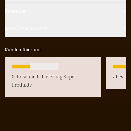
Ratgeber
Kontakt & Service
Kunden über uns
Sehr schnelle Lieferung Super
alles in
Produkte