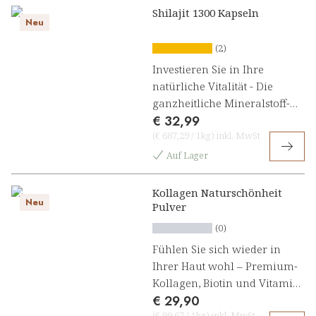
Shilajit 1300 Kapseln
Neu
(2)
Investieren Sie in Ihre
natürliche Vitalität - Die
ganzheitliche Mineralstoff-
€ 32,99
Formel für Energie,
(
€ 687,29
/
1kg
)
inkl. MwSt
Immunsystem & Zellschutz
Auf Lager
Kollagen Naturschönheit
Neu
Pulver
(0)
Fühlen Sie sich wieder in
Ihrer Haut wohl – Premium-
Kollagen, Biotin und Vitamin
€ 29,90
C schenken Ihnen die
(
€ 99,67
/
1kg
)
inkl. MwSt