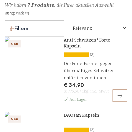
Wir haben
7 Produkte
, die Ihrer aktuellen Auswahl
entsprechen
Filtern
Anti Schwitzen¹ Forte
Neu
Kapseln
(3)
Die Forte-Formel gegen
übermäßiges Schwitzen -
natürlich von innen
€ 34,90
(
€ 775,56
/
1kg
)
inkl. MwSt
Auf Lager
DAOsan Kapseln
Neu
(3)