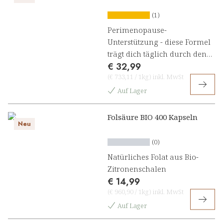
(1)
Perimenopause-
Unterstützung - diese Formel
trägt dich täglich durch den
€ 32,99
Wandel
(
€ 733,11
/
1kg
)
inkl. MwSt
Auf Lager
Folsäure BIO 400 Kapseln
Neu
(0)
Natürliches Folat aus Bio-
Zitronenschalen
€ 14,99
(
€ 960,90
/
1kg
)
inkl. MwSt
Auf Lager