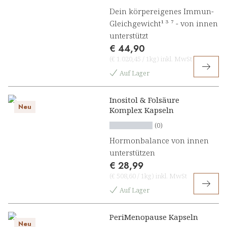
Dein körpereigenes Immun-
Gleichgewicht¹ ³ ⁷ - von innen
unterstützt
€ 44,90
(
€ 1.020,45
/
1kg
)
inkl. MwSt
Auf Lager
Inositol & Folsäure
Neu
Komplex Kapseln
(0)
Hormonbalance von innen
unterstützen
€ 28,99
(
€ 508,60
/
1kg
)
inkl. MwSt
Auf Lager
PeriMenopause Kapseln
Neu