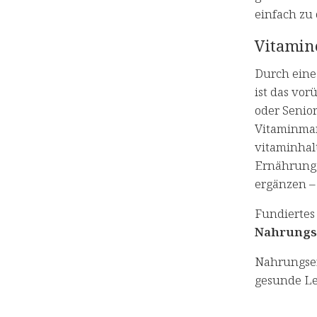
einfach zu 
Vitamin
Durch ein
ist das vo
oder Senio
Vitaminman
vitaminhal
Ernährung,
ergänzen – 
Fundiertes
Nahrungs
Nahrungser
gesunde Le