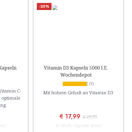
-25%
Kapseln
Vitamin D3 Kapseln 5000 I.E.
Wochendepot
(7)
Vitamin C-
Mit hohem Gehalt an Vitamin D3
 optimale
ung
€ 17,99
€ 23,99
wSt
(
€ 199,89
/
1kg
)
inkl. MwSt