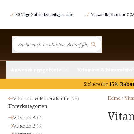
30-Tage Zufriedenheitsgarantie
Versandkosten nur € 2,
Anwendungsgebiete
Vitamine & Mineralstof
Sichere dir
15% Raba
Home
Vita
Vitamine & Mineralstoffe
(
79
)
Unterkategorien
Vita
Vitamin A
(
2
)
Vitamin B
(
5
)