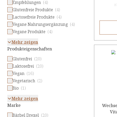
Empfehlungen
(4)
(
€
Glutenfreie Produkte
(4)
Lactosefreie Produkte
(4)
Vegane Nahrungsergänzung
(4)
Vegane Produkte
(4)
Mehr zeigen
Produkteigenschaften
Glutenfrei
(20)
Laktosefrei
(20)
Vegan
(16)
Vegetarisch
(2)
Bio
(1)
Mehr zeigen
Marke
Wechse
Bärbel Drexel
(20)