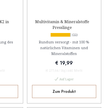
K2 in
Multivitamin & Mineralstoffe
Presslinge
(22)
ung des
Rundum versorgt - mit 100 %
natürlichen Vitaminen und
Mineralstoffen
€ 19,99
MwSt
(
€ 277,64
/
1kg
)
inkl. MwSt
Auf Lager
Zum Produkt