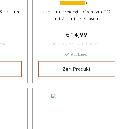
)
(18)
 Spirulina
Rundum versorgt – Coenzym Q10
mit Vitamin E Kapseln
€ 14,99
wSt
(
€ 1.153,08
/
1kg
)
inkl. MwSt
Auf Lager
Zum Produkt