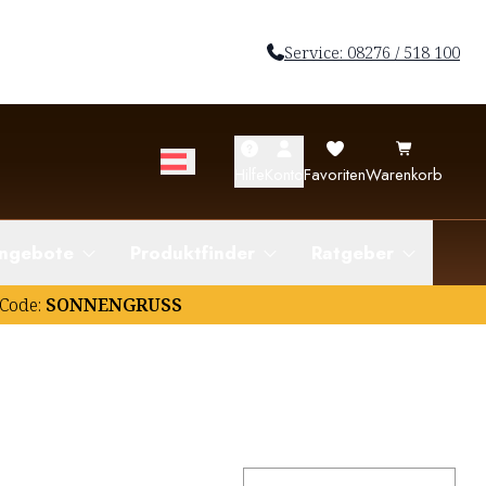
Service: 08276 / 518 100
Hilfe
Konto
Favoriten
Warenkorb
ngebote
Produktfinder
Ratgeber
Code:
SONNENGRUSS