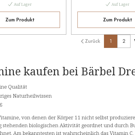
Auf Lager
Auf Lager
Zum Produkt
Zum Produkt
Zurück
1
2
ine kaufen bei Bärbel Drex
ine Qualität
riges Naturheilwissen
96
Vitamine, von denen der Körper 11 nicht selbst produzier
 stehenden biologischen Aktivität geordnet und durch Bu
hnet. Am bekanntesten ist wahrscheinlich das Vitamin C.