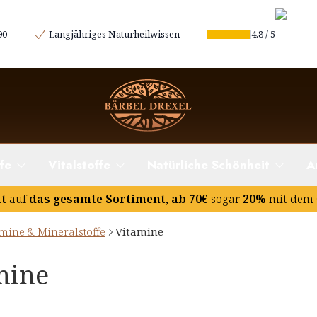
90
Langjähriges Naturheilwissen
4.8
/
5
fe
Vitalstoffe
Natürliche Schönheit
A
tt
auf
das gesamte Sortiment, ab 70€
sogar
20%
mit dem 
mine & Mineralstoffe
Vitamine
mine