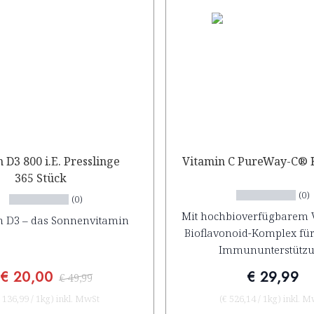
 D3 800 i.E. Presslinge
Vitamin C PureWay-C® 
365 Stück
(0)
(0)
Mit hochbioverfügbarem 
n D3 – das Sonnenvitamin
Bioflavonoid-Komplex für
Immununterstütz
€ 20,00
€ 29,99
€ 49,99
 136,99
/
1kg
)
inkl. MwSt
(
€ 526,14
/
1kg
)
inkl. M