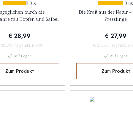
(16)
(178
sgeglichen durch die
Die Kraft aus der Natur –
ahre mit Hopfen und Salbei
Presslinge
€ 28,99
€ 27,99
 301,98
/
1kg
)
inkl. MwSt
(
€ 233,25
/
1kg
)
inkl. M
Auf Lager
Auf Lager
Zum Produkt
Zum Produkt