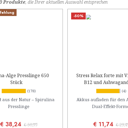
0 Produkte
, die Ihrer aktuellen Auswahl entsprechen
fehlung
-50%
na-Alge Presslinge 650
Stress Relax forte mit 
Stück
B12 und Ashwagan
Konzentrat
(178)
(4)
t aus der Natur – Spirulina
Akkus aufladen für den A
Presslinge
Dual-Effekt-Form
€ 38,24
€ 11,74
€ 50,99
€ 23,4