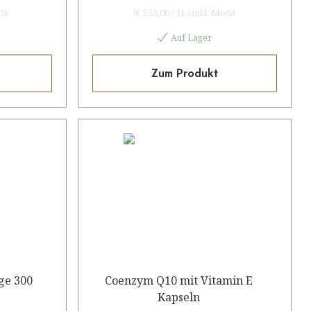
St
(
€ 533,00
/
1L
)
inkl. MwSt
Auf Lager
Zum Produkt
nge 300
Coenzym Q10 mit Vitamin E
Kapseln