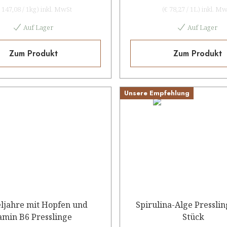
 147,08
/
1kg
)
inkl. MwSt
(
€ 78,27
/
1L
)
inkl. Mw
Auf Lager
Auf Lager
Zum Produkt
Zum Produkt
Unsere Empfehlung
ljahre mit Hopfen und
Spirulina-Alge Pressli
Vitamin B6 Presslinge
Stück