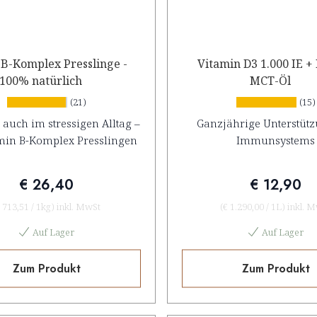
 B-Komplex Presslinge -
Vitamin D3 1.000 IE + 
100% natürlich
MCT-Öl
(21)
(15)
 auch im stressigen Alltag –
Ganzjährige Unterstütz
min B-Komplex Presslingen
Immunsystems
€ 26,40
€ 12,90
 713,51
/
1kg
)
inkl. MwSt
(
€ 1.290,00
/
1L
)
inkl. 
Auf Lager
Auf Lager
Zum Produkt
Zum Produkt