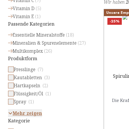
Vitamin C
(
7
)
Wir haben
2
Vitamin D
(
5
)
Unsere Emp
Vitamin E
(
1
)
-25%
Passende Kategorien
Essentielle Mineralstoffe
(
18
)
Mineralien & Spurenelemente
(
27
)
Multikomplex
(
26
)
Produktform
Presslinge
(7)
Spiruli
Kautabletten
(3)
Hartkapseln
(2)
Flüssigkeit/Öl
(1)
Die Kraf
Spray
(1)
Mehr zeigen
Kategorie