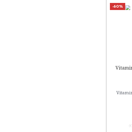
-60%
Vitamin
Vitami
(
€