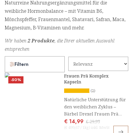
Naturreine Nahrungsergänzungsmittel für die
weibliche Hormonbalance – mit Vitamin B6,
Mönchspfeffer, Frauenmantel, Shatavari, Safran, Maca,
Magnesium, B-Vitaminen und mehr.
Wir haben
2 Produkte
, die Ihrer aktuellen Auswahl
entsprechen
Filtern
Frauen Prä Komplex
-50%
Kapseln
(2)
Natürliche Unterstützung für
den weiblichen Zyklus –
Bärbel Drexel Frauen Prä
€ 14,99
Komplex
€ 29,99
(
€ 499,67
/
1kg
)
inkl. MwSt