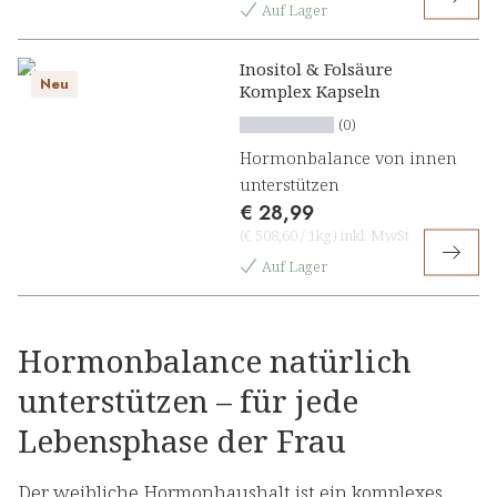
Auf Lager
Inositol & Folsäure
Neu
Komplex Kapseln
(0)
Hormonbalance von innen
unterstützen
€ 28,99
(
€ 508,60
/
1kg
)
inkl. MwSt
Auf Lager
Hormonbalance natürlich
unterstützen – für jede
Lebensphase der Frau
Der weibliche Hormonhaushalt ist ein komplexes