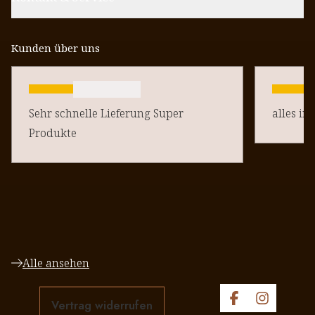
Kunden über uns
Sehr schnelle Lieferung Super
alles in
Produkte
Alle ansehen
Vertrag widerrufen