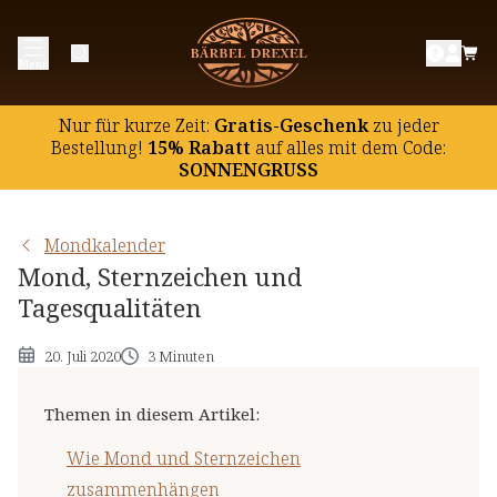
Wie Mond und Sternzeichen
Menü
zusammenhängen
Die Sternzeichen-Tage im Mondkalender
Nur für kurze Zeit:
Gratis-Geschenk
zu jeder
Welchen Einfluss haben die Tagesqualitäten?
Bestellung!
15% Rabatt
auf
alles mit dem Code:
SONNENGRUSS
Mondkalender
Mond, Sternzeichen und
Tagesqualitäten
20. Juli 2020
3 Minuten
Themen in diesem Artikel
:
Wie Mond und Sternzeichen
zusammenhängen