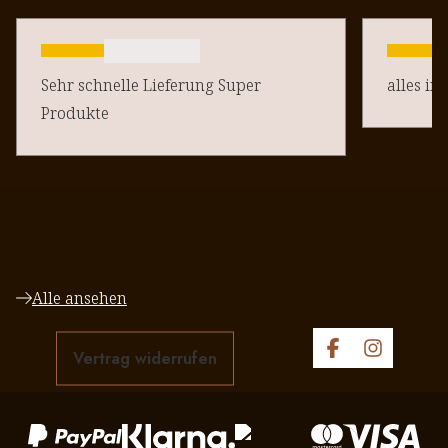
Sehr schnelle Lieferung Super
alles in
Produkte
Alle ansehen
Vertrag widerrufen