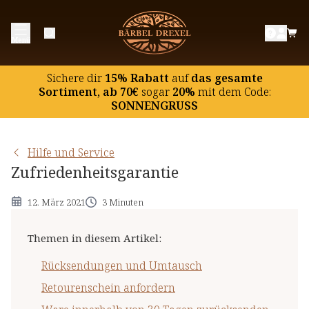
Rücksendungen und Umtausch
Menü
Retourenschein anfordern
Ware innerhalb von 30 Tagen zurücksenden
Sichere dir
15% Rabatt
auf
das gesamte
Geld zurück innerhalb von 14 Tagen
Sortiment, ab 70€
sogar
20%
mit dem Code:
SONNENGRUSS
Hilfe und Service
Zufriedenheitsgarantie
12. März 2021
3 Minuten
Themen in diesem Artikel
:
Rücksendungen und Umtausch
Retourenschein anfordern