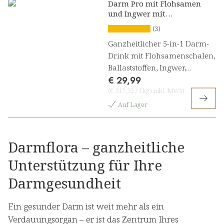
Darm Pro mit Flohsamen
und Ingwer mit
Zitronengeschmack
(3)
Ganzheitlicher 5-in-1 Darm-
Drink mit Flohsamenschalen,
Ballaststoffen, Ingwer,
€ 29,99
Probiotika und Enzymen
(
€ 317,35
/
1kg
)
inkl. MwSt
Auf Lager
Darmflora – ganzheitliche
Unterstützung für Ihre
Darmgesundheit
Ein gesunder Darm ist weit mehr als ein
Verdauungsorgan – er ist das Zentrum Ihres