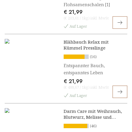
Flohsamenschalen [1]
€ 21,99
(
€ 203,61
/
1kg
)
inkl. MwSt
Auf Lager
Blähbauch Relax mit
Kümmel Presslinge
(16)
Entspannter Bauch,
entspanntes Leben
€ 21,99
(
€ 488,67
/
1kg
)
inkl. MwSt
Auf Lager
Darm Care mit Weihrauch,
Blutwurz, Melisse und
Vitamin B2 Presslinge
(46)